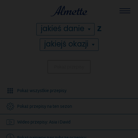
NOŚĆ
Mam ochotę na
Almette
z
jakieś danie
jakiejś okazji
Pokaż przepisy
Pokaż wszystkie przepisy
Pokaż przepisy na ten sezon
Wideo przepisy: Asia i David
Pokaż najpierw najszybsze przepisy