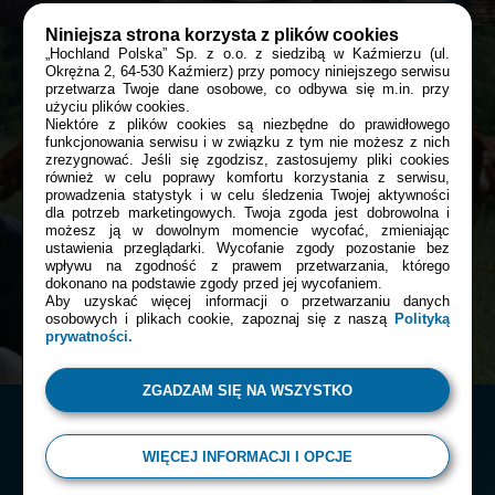
Niniejsza strona korzysta z plików cookies
„Hochland Polska” Sp. z o.o. z siedzibą w Kaźmierzu (ul.
Okrężna 2, 64-530 Kaźmierz) przy pomocy niniejszego serwisu
Zobacz
film
przetwarza Twoje dane osobowe, co odbywa się m.in. przy
Bądź z nami blisko tam, gdzie tego
użyciu plików cookies.
Niektóre z plików cookies są niezbędne do prawidłowego
chcesz:
funkcjonowania serwisu i w związku z tym nie możesz z nich
Sałatka z dzikich ziół z dressingiem z serka
zrezygnować. Jeśli się zgodzisz, zastosujemy pliki cookies
również w celu poprawy komfortu korzystania z serwisu,
Almette śmietankowego.
prowadzenia statystyk i w celu śledzenia Twojej aktywności
Facebook
dla potrzeb marketingowych. Twoja zgoda jest dobrowolna i
20 min
możesz ją w dowolnym momencie wycofać, zmieniając
ustawienia przeglądarki. Wycofanie zgody pozostanie bez
wpływu na zgodność z prawem przetwarzania, którego
KOLACJA
NA SZYBKO
CZERWIEC
dokonano na podstawie zgody przed jej wycofaniem.
Instagram
Aby uzyskać więcej informacji o przetwarzaniu danych
osobowych i plikach cookie, zapoznaj się z naszą
Polityką
prywatności.
ZGADZAM SIĘ NA WSZYSTKO
WIĘCEJ INFORMACJI I OPCJE