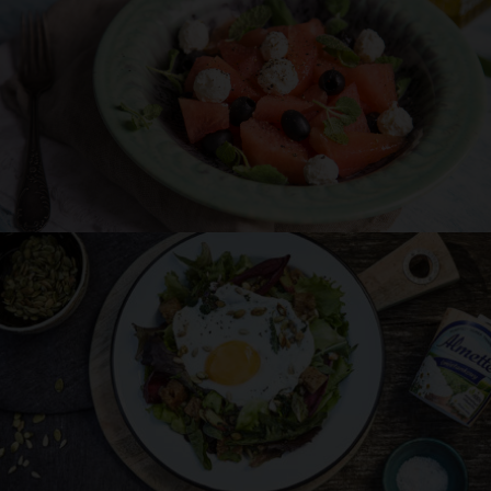
Przepis
Asi
Sałatka z arbuza, serka Almette
jogurtowego z czarnymi oliwkami i miętą
20 min
PRZEKĄSKA
PRZYJĘCIE