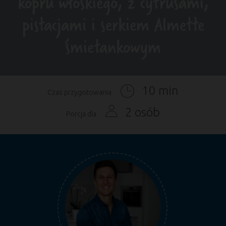
kopru włoskiego, z cytrusami,
pistacjami i serkiem Almette
śmietankowym
10 min
Czas przygotowania
2 osób
Porcja dla