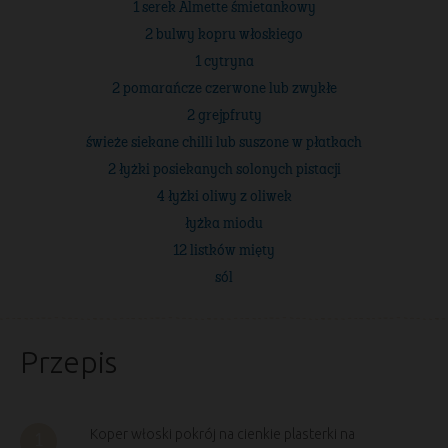
1 serek Almette śmietankowy
2 bulwy kopru włoskiego
1 cytryna
2 pomarańcze czerwone lub zwykłe
2 grejpfruty
świeże siekane chilli lub suszone w płatkach
2 łyżki posiekanych solonych pistacji
4 łyżki oliwy z oliwek
łyżka miodu
12 listków mięty
sól
Przepis
Koper włoski pokrój na cienkie plasterki na