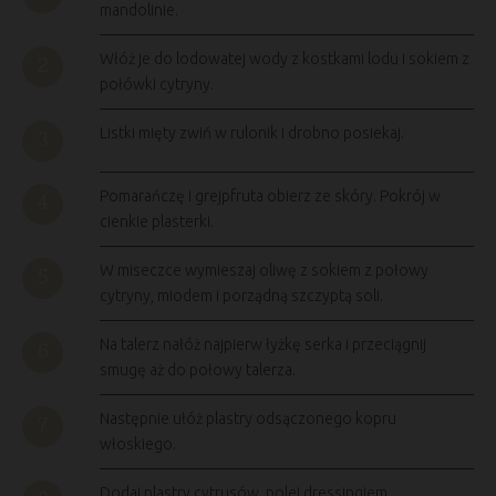
mandolinie.
Włóż je do lodowatej wody z kostkami lodu i sokiem z
połówki cytryny.
Listki mięty zwiń w rulonik i drobno posiekaj.
Pomarańczę i grejpfruta obierz ze skóry. Pokrój w
cienkie plasterki.
W miseczce wymieszaj oliwę z sokiem z połowy
cytryny, miodem i porządną szczyptą soli.
Na talerz nałóż najpierw łyżkę serka i przeciągnij
smugę aż do połowy talerza.
Następnie ułóż plastry odsączonego kopru
włoskiego.
Dodaj plastry cytrusów, polej dressingiem.