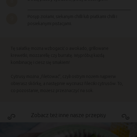
Posyp ziołami, siekanym chilli lub płatkami chilli i
posiekanymi pistacjami.
Tę sałatkę można wzbogacić o awokado, grillowane
krewetki, mozzarellę czy burratę. Wypróbuj każdą
kombinację i ciesz się smakiem!
Cytrusy można „filetować”, czyli ostrym nożem najpierw
obierasz skórkę, a następnie wycinasz fileciki cytrusów. To,
co pozostanie, możesz przeznaczyć na sok.
Zobacz też inne nasze przepisy