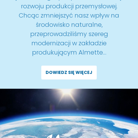
rozwoju produkcji przemysłowej.
Chcąc zmniejszyć nasz wpływ na
środowisko naturalne,
przeprowadziliśmy szereg
modernizacji w zakładzie
produkującym Almette…
DOWIEDZ SIĘ WIĘCEJ