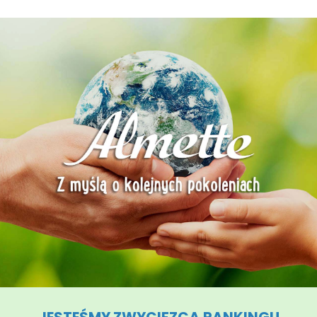
JESTEŚMY ZWYCIĘZCĄ RANKINGU