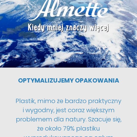
OPTYMALIZUJEMY OPAKOWANIA
Plastik, mimo że bardzo praktyczny
i wygodny, jest coraz większym
problemem dla natury. Szacuje się,
że około 79% plastiku