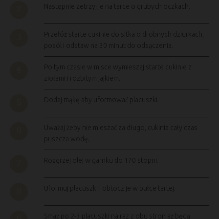
Następnie zetrzyj je na tarce o grubych oczkach.
Przełóż starte cukinie do sitka o drobnych dziurkach,
posól i odstaw na 30 minut do odsączenia.
Po tym czasie w misce wymieszaj starte cukinie z
ziołami i rozbitym jajkiem.
Dodaj mąkę aby uformować placuszki.
Uważaj żeby nie mieszać za długo, cukinia cały czas
puszcza wodę.
Rozgrzej olej w garnku do 170 stopni.
Uformuj placuszki i obtocz je w bułce tartej.
Smaż po 2-3 placuszki na raz z obu stron aż będą