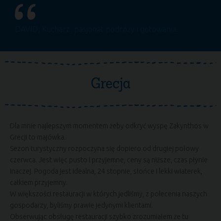
DAVID
, Kucharz, pasjonat podróży i gotowania.
Grecja
Dla mnie najlepszym momentem żeby odkryć wyspę Zakynthos w
Grecji to majówka.
Sezon turystyczny rozpoczyna się dopiero od drugiej połowy
czerwca. Jest więc pusto i przyjemne, ceny są niższe, czas płynie
inaczej. Pogoda jest idealna, 24 stopnie, słońce i lekki wiaterek,
całkiem przyjemny.
W większości restauracji w których jedliśmy, z polecenia naszych
gospodarzy, byliśmy prawie jedynymi klientami.
Obserwując obsługę restauracji szybko zrozumiałem że tu