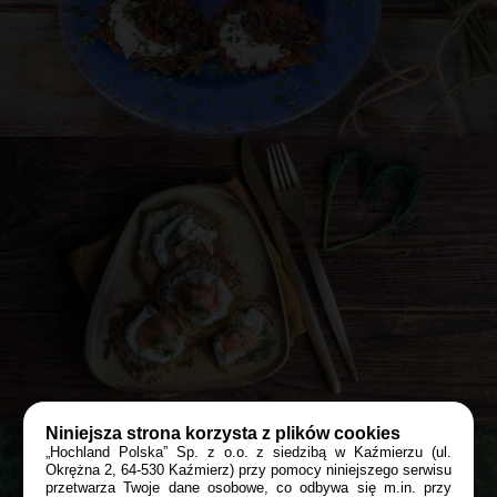
Przepis
Asi
Rosti ziemniaczane z serkiem Almette ze
szczypiorkiem i cebulą oraz dodatkiem
chrupiącego boczku
40 min
KOLACJA
PRZYJĘCIE
LUTY
Niniejsza strona korzysta z plików cookies
„Hochland Polska” Sp. z o.o. z siedzibą w Kaźmierzu (ul.
Okrężna 2, 64-530 Kaźmierz) przy pomocy niniejszego serwisu
przetwarza Twoje dane osobowe, co odbywa się m.in. przy