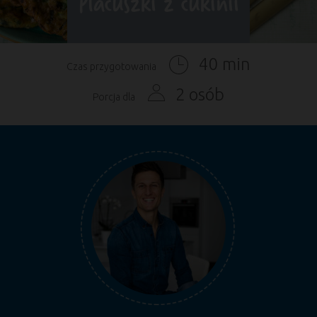
Placuszki z cukinii
40 min
Czas przygotowania
2 osób
Porcja dla