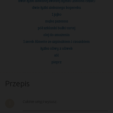
dwie łyżki siekanej świeżej dymki (zielona część)
dwie łyżki siekanego kopereku
1 jajko
mąka pszenna
pół szklanki bułki tartej
olej do smażenia
1 serek Almette ze szpinakiem i czosnkiem
łyżka oliwy z oliwek
sól
pieprz
Przepis
Cukinie umyj i wysusz.