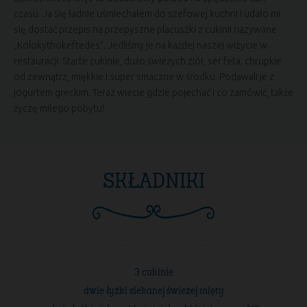
czasu. Ja się ładnie uśmiechałem do szefowej kuchni i udało mi
się dostać przepis na przepyszne placuszki z cukinii nazywane
„Kolokythokeftedes”. Jedliśmy je na każdej naszej wizycie w
restauracji. Starte cukinie, dużo świeżych ziół, ser feta, chrupkie
od zewnątrz, miękkie i super smaczne w środku. Podawali je z
jogurtem greckim. Teraz wiecie gdzie pojechać i co zamówić, także
życzę miłego pobytu!
SKŁADNIKI
3 cukinie
dwie łyżki siekanej świeżej mięty