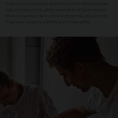
Przepis ten nosi nazwisko dwóch sióstr, które kiedyś posiadały
małą, przytulną oberżę, gdzieś na południu od Paryża. Historia
mówi że pewnego dnia, w euforii i roztargnieniu, jedna z sióstr
chcąc upiec klasyczną szarlotkę upiekła same jabłka.