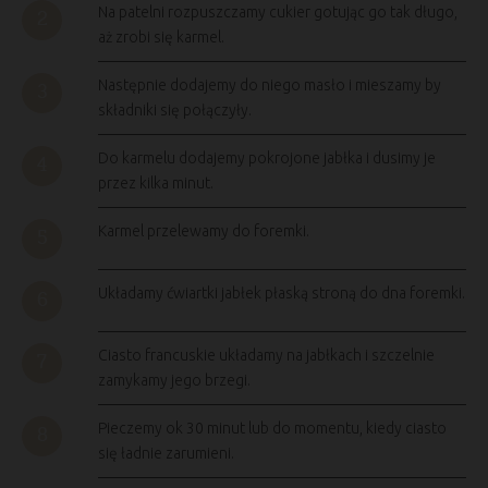
Na patelni rozpuszczamy cukier gotując go tak długo,
aż zrobi się karmel.
Następnie dodajemy do niego masło i mieszamy by
składniki się połączyły.
Do karmelu dodajemy pokrojone jabłka i dusimy je
przez kilka minut.
Karmel przelewamy do foremki.
Układamy ćwiartki jabłek płaską stroną do dna foremki.
Ciasto francuskie układamy na jabłkach i szczelnie
zamykamy jego brzegi.
Pieczemy ok 30 minut lub do momentu, kiedy ciasto
się ładnie zarumieni.