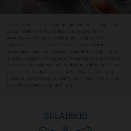
Zauważyła błąd i chcąc szybko go naprawić ułożyła płat ciasta na
upieczone jabłka. Po wyciągnięciu blachy z piekarnika,
zawstydzona dobiegła do jadalni pełnej gości i położyła
odwrócone ciasto na stole. Goście, co prawda zdziwieni, szybko
zaczęli zajadać się nieudanym wypiekiem, który szybko stał się
„gwiazdą” wieczoru. Pocztą pantoflową przepis na odwrócone
ciasto dotarł do znanego krytyka kulinarnego, który po rozmowie
z siostrami Tatin, zaproponował nazwać wypiek „Tarte Tatin”.
Wiecie, co jest najlepsze? Wystarczy parę składników i 30 minut
by delektować się pyszną Tarte Tatin.
SKŁADNIKI