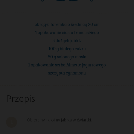
okrągła foremka o średnicy 20 cm
1 opakowanie ciasta francuskiego
5 dużych jabłek
100 g białego cukru
50 g solonego masła
1 opakowanie serka Almette jogurtowego
szczypta cynamonu
Przepis
Obieramy i kroimy jabłka w ćwiartki.