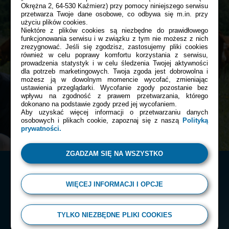
Okrężna 2, 64-530 Kaźmierz) przy pomocy niniejszego serwisu
przetwarza Twoje dane osobowe, co odbywa się m.in. przy
Przepis
Asi
Bądź z nami blisko tam, gdzie tego
użyciu plików cookies.
Niektóre z plików cookies są niezbędne do prawidłowego
chcesz:
funkcjonowania serwisu i w związku z tym nie możesz z nich
Naleśniki z makiem, kremem cytrynowym
zrezygnować. Jeśli się zgodzisz, zastosujemy pliki cookies
i serkiem jogurtowym
również w celu poprawy komfortu korzystania z serwisu,
prowadzenia statystyk i w celu śledzenia Twojej aktywności
Facebook
dla potrzeb marketingowych. Twoja zgoda jest dobrowolna i
60 min
możesz ją w dowolnym momencie wycofać, zmieniając
ustawienia przeglądarki. Wycofanie zgody pozostanie bez
wpływu na zgodność z prawem przetwarzania, którego
DESER
PRZYJĘCIE
dokonano na podstawie zgody przed jej wycofaniem.
Instagram
Aby uzyskać więcej informacji o przetwarzaniu danych
osobowych i plikach cookie, zapoznaj się z naszą
Polityką
prywatności.
ZGADZAM SIĘ NA WSZYSTKO
WIĘCEJ INFORMACJI I OPCJE
© 2026 Almette
TYLKO NIEZBĘDNE PLIKI COOKIES
Polityka prywatności
Regulamin serwisu
Kontakt