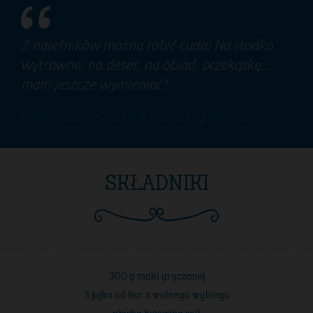
Z naleśników można robić cuda! Na słodko,
wytrawne, na deser, na obiad, przekąskę…
mam jeszcze wymieniać?
DAVID
, Kucharz, pasjonat podróży i gotowania.
SKŁADNIKI
300 g mąki gryczanej
3 jajka od kur z wolnego wybiegu