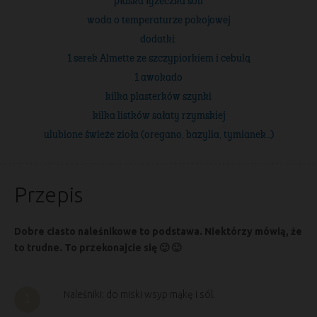
płaska łyżeczka soli
woda o temperaturze pokojowej
dodatki:
1 serek Almette ze szczypiorkiem i cebulą
1 awokado
kilka plasterków szynki
kilka listków sałaty rzymskiej
ulubione świeże zioła (oregano, bazylia, tymianek…)
Przepis
Dobre ciasto naleśnikowe to podstawa. Niektórzy mówią, że
to trudne. To przekonajcie się 🙂 🙂
Naleśniki: do miski wsyp mąkę i sól.