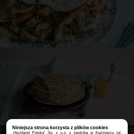
Przepis
Asi
Naleśniki z Almette, jajkiem sadzonym
i pieczarkami
30 min
KOLACJA
RODZINNIE
LUTY
Niniejsza strona korzysta z plików cookies
„Hochland Polska” Sp. z o.o. z siedzibą w Kaźmierzu (ul.