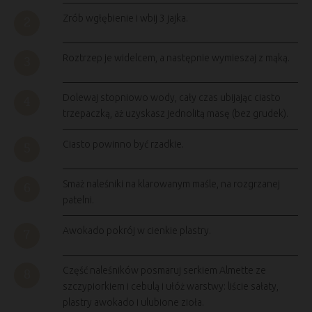
Zrób wgłębienie i wbij 3 jajka.
Roztrzep je widelcem, a następnie wymieszaj z mąką.
Dolewaj stopniowo wody, cały czas ubijając ciasto
trzepaczką, aż uzyskasz jednolitą masę (bez grudek).
Ciasto powinno być rzadkie.
Smaż naleśniki na klarowanym maśle, na rozgrzanej
patelni.
Awokado pokrój w cienkie plastry.
Część naleśników posmaruj serkiem Almette ze
szczypiorkiem i cebulą i ułóż warstwy: liście sałaty,
plastry awokado i ulubione zioła.