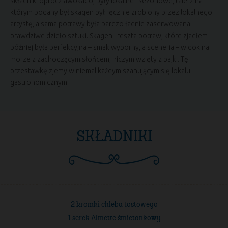
składniki oprócz awokado, były lokalne i sezonowe, talerz na
którym podany był skagen był ręcznie zrobiony przez lokalnego
artystę, a sama potrawy była bardzo ładnie zaserwowana –
prawdziwe dzieło sztuki. Skagen i reszta potraw, które zjadłem
później była perfekcyjna – smak wyborny, a sceneria – widok na
morze z zachodzącym słońcem, niczym wzięty z bajki. Tę
przestawkę zjemy w niemal każdym szanującym się lokalu
gastronomicznym.
SKŁADNIKI
2 kromki chleba tostowego
1 serek Almette śmietankowy