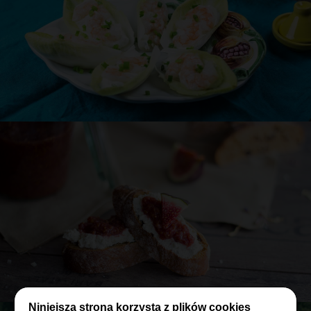
Przepis
Asi
Cykoria z musem z Almette i krewetkami
20 min
PRZEKĄSKA
NA SZYBKO
KWIECIEŃ
Niniejsza strona korzysta z plików cookies