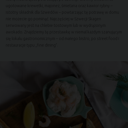
ugotowane krewetki, majonez, śmietana oraz kawior rybny –
istotny składnik dla Szwedów – powtarzając tę potrawę w domu
nie możecie go pominąć. Najczęściej w Szwecji Skagen
serwowany jest na chlebie tostowym lub w wydrążonym
awokado. Znajdziemy tę przestawkę w niemal każdym szanującym
się lokalu gastronomicznym – od małego bistro, po street food i
restauracje typu „fine dining”.