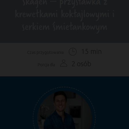
Skagen – przystawka z
krewetkami koktajlowymi i
serkiem śmietankowym
15 min
Czas przygotowania
2 osób
Porcja dla