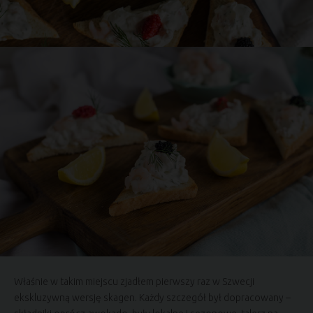
Właśnie w takim miejscu zjadłem pierwszy raz w Szwecji
ekskluzywną wersję skagen. Każdy szczegół był dopracowany –