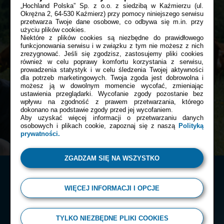
„Hochland Polska” Sp. z o.o. z siedzibą w Kaźmierzu (ul.
Okrężna 2, 64-530 Kaźmierz) przy pomocy niniejszego serwisu
przetwarza Twoje dane osobowe, co odbywa się m.in. przy
Bądź z nami blisko tam, gdzie tego
użyciu plików cookies.
Przepis
Asi
Niektóre z plików cookies są niezbędne do prawidłowego
chcesz:
funkcjonowania serwisu i w związku z tym nie możesz z nich
Grzanki z serkiem i konfiturą z fig i porto
zrezygnować. Jeśli się zgodzisz, zastosujemy pliki cookies
również w celu poprawy komfortu korzystania z serwisu,
prowadzenia statystyk i w celu śledzenia Twojej aktywności
30 min
Facebook
dla potrzeb marketingowych. Twoja zgoda jest dobrowolna i
możesz ją w dowolnym momencie wycofać, zmieniając
ustawienia przeglądarki. Wycofanie zgody pozostanie bez
KOLACJA
RODZINNIE
SIERPIEŃ
wpływu na zgodność z prawem przetwarzania, którego
dokonano na podstawie zgody przed jej wycofaniem.
Instagram
Aby uzyskać więcej informacji o przetwarzaniu danych
osobowych i plikach cookie, zapoznaj się z naszą
Polityką
prywatności.
ZGADZAM SIĘ NA WSZYSTKO
WIĘCEJ INFORMACJI I OPCJE
© 2026 Almette
TYLKO NIEZBĘDNE PLIKI COOKIES
Polityka prywatności
Regulamin serwisu
Kontakt