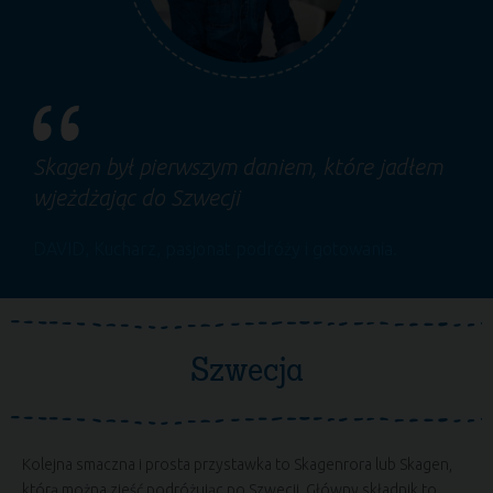
Skagen był pierwszym daniem, które jadłem
wjeżdżając do Szwecji
DAVID
, Kucharz, pasjonat podróży i gotowania.
Szwecja
Kolejna smaczna i prosta przystawka to Skagenrora lub Skagen,
którą można zjeść podróżując po Szwecji. Główny składnik to