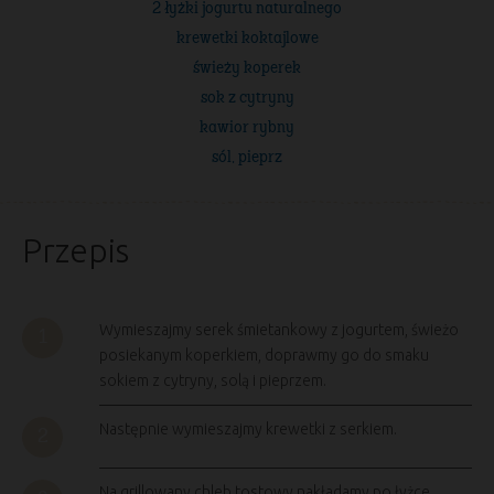
2 łyżki jogurtu naturalnego
krewetki koktajlowe
świeży koperek
sok z cytryny
kawior rybny
sól, pieprz
Przepis
Wymieszajmy serek śmietankowy z jogurtem, świeżo
posiekanym koperkiem, doprawmy go do smaku
sokiem z cytryny, solą i pieprzem.
Następnie wymieszajmy krewetki z serkiem.
Na grillowany chleb tostowy nakładamy po łyżce