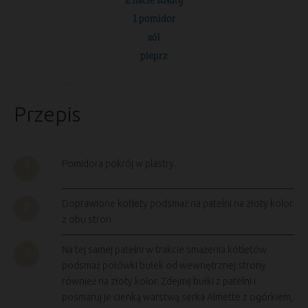
2 liście sałaty
1 pomidor
sól
pieprz
Przepis
Pomidora pokrój w plastry.
Doprawione kotlety podsmaż na patelni na złoty kolor
z obu stron.
Na tej samej patelni w trakcie smażenia kotletów
podsmaż połówki bułek od wewnętrznej strony
również na złoty kolor. Zdejmij bułki z patelni i
posmaruj je cienką warstwą serka Almette z ogórkiem,