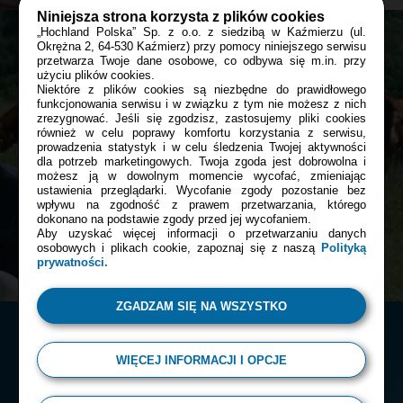
Niniejsza strona korzysta z plików cookies
„Hochland Polska” Sp. z o.o. z siedzibą w Kaźmierzu (ul.
Okrężna 2, 64-530 Kaźmierz) przy pomocy niniejszego serwisu
przetwarza Twoje dane osobowe, co odbywa się m.in. przy
Przepis
Asi
Bądź z nami blisko tam, gdzie tego
użyciu plików cookies.
Niektóre z plików cookies są niezbędne do prawidłowego
chcesz:
funkcjonowania serwisu i w związku z tym nie możesz z nich
Wakacyjny burger z warzywami i Almette z
zrezygnować. Jeśli się zgodzisz, zastosujemy pliki cookies
ogórkiem i ziołami
również w celu poprawy komfortu korzystania z serwisu,
prowadzenia statystyk i w celu śledzenia Twojej aktywności
Facebook
dla potrzeb marketingowych. Twoja zgoda jest dobrowolna i
60 min
możesz ją w dowolnym momencie wycofać, zmieniając
ustawienia przeglądarki. Wycofanie zgody pozostanie bez
wpływu na zgodność z prawem przetwarzania, którego
OBIAD
PRZYJĘCIE
dokonano na podstawie zgody przed jej wycofaniem.
Instagram
Aby uzyskać więcej informacji o przetwarzaniu danych
osobowych i plikach cookie, zapoznaj się z naszą
Polityką
prywatności.
ZGADZAM SIĘ NA WSZYSTKO
WIĘCEJ INFORMACJI I OPCJE
© 2026 Almette