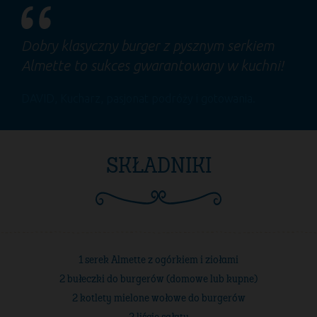
Dobry klasyczny burger z pysznym serkiem
Almette to sukces gwarantowany w kuchni!
DAVID
, Kucharz, pasjonat podróży i gotowania.
SKŁADNIKI
1 serek Almette z ogórkiem i ziołami
2 bułeczki do burgerów (domowe lub kupne)
2 kotlety mielone wołowe do burgerów