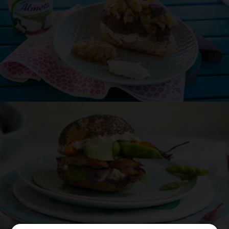
Przepis
David
Burger z mięsa wołowego z serkiem Almette
ze szpinakiem i czosnkiem
30 min
KOLACJA
RODZINNIE
CZERWIEC