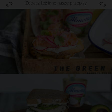
Zobacz też inne nasze przepisy
Grzanka z wędzonym łososiem i serkiem
Almette z rzodkiewkami
25 min