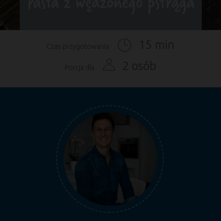
Pasta z wędzonego pstrąga
15 min
Czas przygotowania
2 osób
Porcja dla