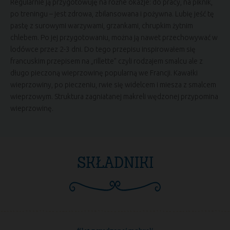
Regularnie ją przygotowuję na różne okazje: do pracy, na piknik,
po treningu – jest zdrowa, zbilansowana i pożywna. Lubię jeść tę
pastę z surowymi warzywami, grzankami, chrupkim żytnim
chlebem. Po jej przygotowaniu, można ją nawet przechowywać w
lodówce przez 2-3 dni. Do tego przepisu inspirowałem się
francuskim przepisem na „rillette” czyli rodzajem smalcu ale z
długo pieczoną wieprzowinę popularną we Francji. Kawałki
wieprzowiny, po pieczeniu, rwie się widelcem i miesza z smalcem
wieprzowym. Struktura zagniatanej makreli wędzonej przypomina
wieprzowinę.
SKŁADNIKI