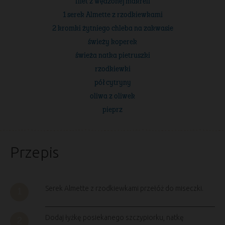
filet z wędzonej makreli
1 serek Almette z rzodkiewkami
2 kromki żytniego chleba na zakwasie
świeży koperek
świeża natka pietruszki
rzodkiewki
pół cytryny
oliwa z oliwek
pieprz
Przepis
Serek Almette z rzodkiewkami przełóż do miseczki.
Dodaj łyżkę posiekanego szczypiorku, natkę