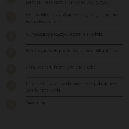
pietruszki oraz startą skórkę z połowy cytryny.
Dopraw kilkoma kroplami soku z cytryny, pieprzem i
łyżką oliwy z oliwek.
Wymieszaj by połączyć wszystkie składniki.
Wędzoną makrelę podziel widelcem na kilka płatków.
Pastą posmaruj kromki żytniego chleba.
Na wierzch połóż kawałki makreli oraz pokrojone w
ćwiartki rzodkiewki.
Smacznego!