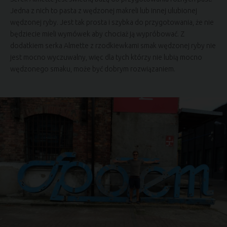
Jedna z nich to pasta z wędzonej makreli lub innej ulubionej
wędzonej ryby. Jest tak prosta i szybka do przygotowania, że nie
będziecie mieli wymówek aby chociaż ją wypróbować. Z
dodatkiem serka Almette z rzodkiewkami smak wędzonej ryby nie
jest mocno wyczuwalny, więc dla tych którzy nie lubią mocno
wędzonego smaku, może być dobrym rozwiązaniem.