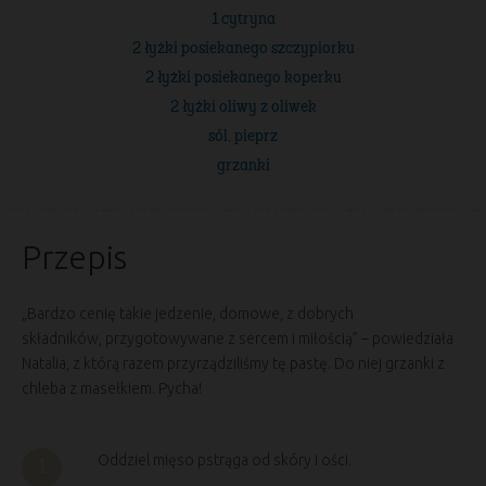
1 cytryna
2 łyżki posiekanego szczypiorku
2 łyżki posiekanego koperku
2 łyżki oliwy z oliwek
sól, pieprz
grzanki
Przepis
„Bardzo cenię takie jedzenie, domowe, z dobrych
składników, przygotowywane z sercem i miłością” – powiedziała
Natalia, z którą razem przyrządziliśmy tę pastę. Do niej grzanki z
chleba z masełkiem. Pycha!
Oddziel mięso pstrąga od skóry i ości.