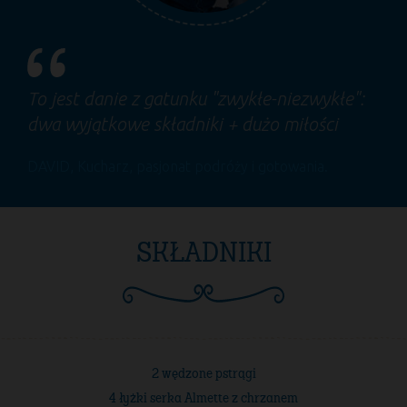
To jest danie z gatunku "zwykłe-niezwykłe":
dwa wyjątkowe składniki + dużo miłości
DAVID
, Kucharz, pasjonat podróży i gotowania.
SKŁADNIKI
2 wędzone pstrągi
4 łyżki serka Almette z chrzanem