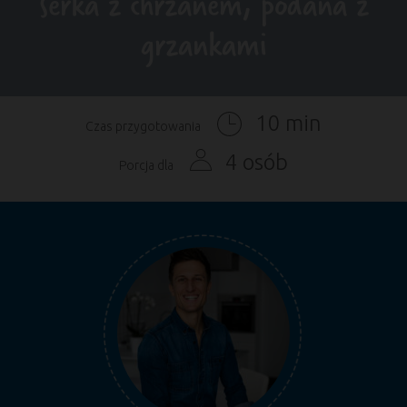
serka z chrzanem, podana z
grzankami
10 min
Czas przygotowania
4 osób
Porcja dla