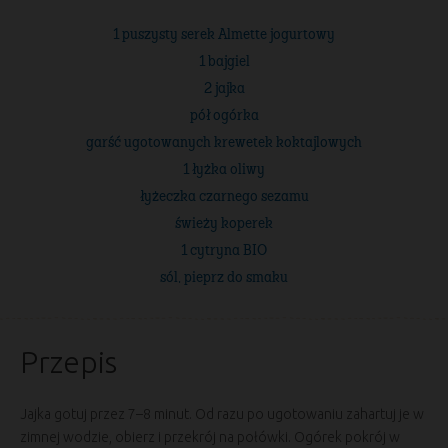
1 puszysty serek Almette jogurtowy
1 bajgiel
2 jajka
pół ogórka
garść ugotowanych krewetek koktajlowych
1 łyżka oliwy
łyżeczka czarnego sezamu
świeży koperek
1 cytryna BIO
sól, pieprz do smaku
Przepis
Jajka gotuj przez 7–8 minut. Od razu po ugotowaniu zahartuj je w
zimnej wodzie, obierz i przekrój na połówki. Ogórek pokrój w