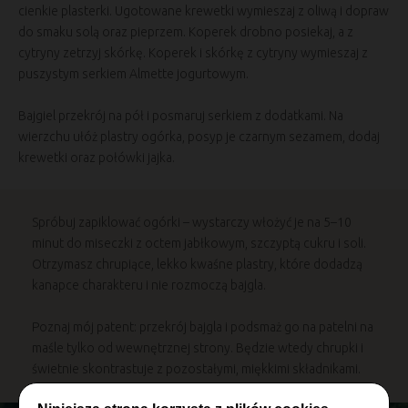
cienkie plasterki. Ugotowane krewetki wymieszaj z oliwą i dopraw
do smaku solą oraz pieprzem. Koperek drobno posiekaj, a z
cytryny zetrzyj skórkę. Koperek i skórkę z cytryny wymieszaj z
puszystym serkiem Almette jogurtowym.
Bajgiel przekrój na pół i posmaruj serkiem z dodatkami. Na
wierzchu ułóż plastry ogórka, posyp je czarnym sezamem, dodaj
krewetki oraz połówki jajka.
Spróbuj zapiklować ogórki – wystarczy włożyć je na 5–10
minut do miseczki z octem jabłkowym, szczyptą cukru i soli.
Otrzymasz chrupiące, lekko kwaśne plastry, które dodadzą
kanapce charakteru i nie rozmoczą bajgla.
Poznaj mój patent: przekrój bajgla i podsmaż go na patelni na
maśle tylko od wewnętrznej strony. Będzie wtedy chrupki i
świetnie skontrastuje z pozostałymi, miękkimi składnikami.