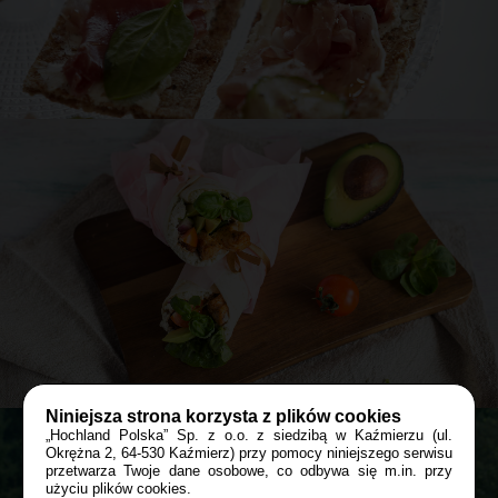
Przepis
David
Kanapki z szynką długodojrzewającą,
koprem włoskim i Almette
20 min
PRZEKĄSKA
PRZYJĘCIE
Niniejsza strona korzysta z plików cookies
„Hochland Polska” Sp. z o.o. z siedzibą w Kaźmierzu (ul.
Okrężna 2, 64-530 Kaźmierz) przy pomocy niniejszego serwisu
przetwarza Twoje dane osobowe, co odbywa się m.in. przy
Przepis
Asi
Bądź z nami blisko tam, gdzie tego
użyciu plików cookies.