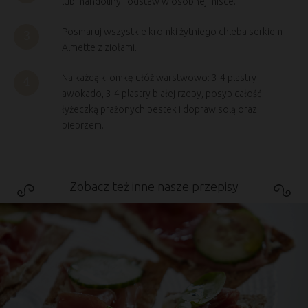
lub mandoliny i odstaw w osobnej misce.
Posmaruj wszystkie kromki żytniego chleba serkiem
Almette z ziołami.
Na każdą kromkę ułóż warstwowo: 3-4 plastry
awokado, 3-4 plastry białej rzepy, posyp całość
łyżeczką prażonych pestek i dopraw solą oraz
pieprzem.
Zobacz też inne nasze przepisy