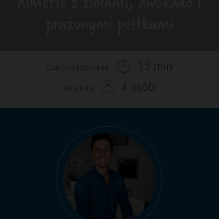
Almette z ziołami, awokado i
prażonymi pestkami
15 min
Czas przygotowania
4 osób
Porcja dla