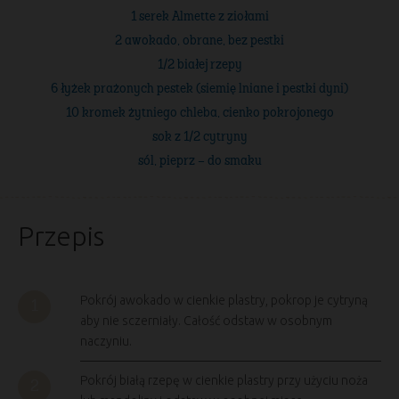
1 serek Almette z ziołami
2 awokado, obrane, bez pestki
1/2 białej rzepy
6 łyżek prażonych pestek (siemię lniane i pestki dyni)
10 kromek żytniego chleba, cienko pokrojonego
sok z 1/2 cytryny
sól, pieprz – do smaku
Przepis
Pokrój awokado w cienkie plastry, pokrop je cytryną
aby nie sczerniały. Całość odstaw w osobnym
naczyniu.
Pokrój białą rzepę w cienkie plastry przy użyciu noża