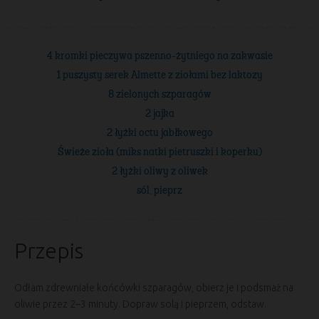
4 kromki pieczywa pszenno-żytniego na zakwasie
1 puszysty serek Almette z ziołami bez laktozy
8 zielonych szparagów
2 jajka
2 łyżki octu jabłkowego
Świeże zioła (miks natki pietruszki i koperku)
2 łyżki oliwy z oliwek
sól, pieprz
Przepis
Odłam zdrewniałe końcówki szparagów, obierz je i podsmaż na
oliwie przez 2–3 minuty. Dopraw solą i pieprzem, odstaw.