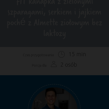
FIT kanapka z zielonymi
szparagami, serkiem i jajkiem
poché z Almette ziołowym bez
laktozy
15 min
Czas przygotowania
2 osób
Porcja dla