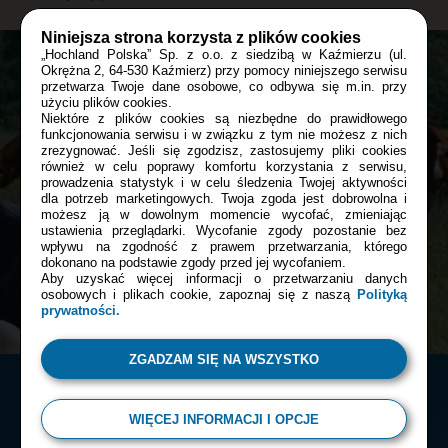
Niniejsza strona korzysta z plików cookies
„Hochland Polska” Sp. z o.o. z siedzibą w Kaźmierzu (ul.
Okrężna 2, 64-530 Kaźmierz) przy pomocy niniejszego serwisu
przetwarza Twoje dane osobowe, co odbywa się m.in. przy
Bądź z nami blisko tam, gdzie tego
użyciu plików cookies.
Niektóre z plików cookies są niezbędne do prawidłowego
chcesz:
funkcjonowania serwisu i w związku z tym nie możesz z nich
zrezygnować. Jeśli się zgodzisz, zastosujemy pliki cookies
również w celu poprawy komfortu korzystania z serwisu,
prowadzenia statystyk i w celu śledzenia Twojej aktywności
Facebook
dla potrzeb marketingowych. Twoja zgoda jest dobrowolna i
możesz ją w dowolnym momencie wycofać, zmieniając
ustawienia przeglądarki. Wycofanie zgody pozostanie bez
wpływu na zgodność z prawem przetwarzania, którego
dokonano na podstawie zgody przed jej wycofaniem.
Instagram
Aby uzyskać więcej informacji o przetwarzaniu danych
osobowych i plikach cookie, zapoznaj się z naszą
Polityką
prywatności.
ZGADZAM SIĘ NA WSZYSTKO
WIĘCEJ INFORMACJI I OPCJE