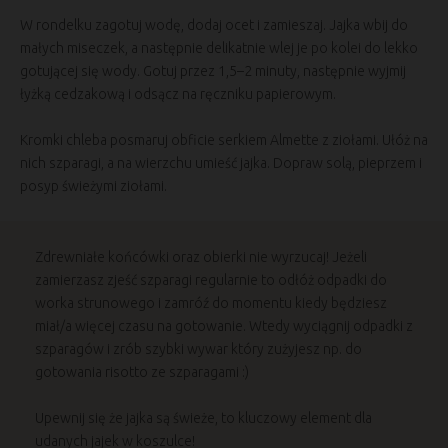
W rondelku zagotuj wodę, dodaj ocet i zamieszaj. Jajka wbij do
małych miseczek, a następnie delikatnie wlej je po kolei do lekko
gotującej się wody. Gotuj przez 1,5–2 minuty, następnie wyjmij
łyżką cedzakową i odsącz na ręczniku papierowym.
Kromki chleba posmaruj obficie serkiem Almette z ziołami. Ułóż na
nich szparagi, a na wierzchu umieść jajka. Dopraw solą, pieprzem i
posyp świeżymi ziołami.
Zdrewniałe końcówki oraz obierki nie wyrzucaj! Jeżeli
zamierzasz zjeść szparagi regularnie to odłóż odpadki do
worka strunowego i zamróź do momentu kiedy będziesz
miał/a więcej czasu na gotowanie. Wtedy wyciągnij odpadki z
szparagów i zrób szybki wywar który zużyjesz np. do
gotowania risotto ze szparagami :)
Upewnij się że jajka są świeże, to kluczowy element dla
udanych jajek w koszulce!