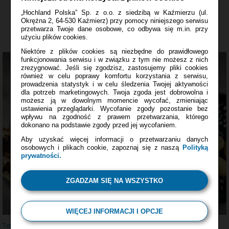
„Hochland Polska” Sp. z o.o. z siedzibą w Kaźmierzu (ul.
PRZEPISY
Okrężna 2, 64-530 Kaźmierz) przy pomocy niniejszego serwisu
przetwarza Twoje dane osobowe, co odbywa się m.in. przy
zainspirowane wizytą u Joanny
użyciu plików cookies.
Niektóre z plików cookies są niezbędne do prawidłowego
funkcjonowania serwisu i w związku z tym nie możesz z nich
zrezygnować. Jeśli się zgodzisz, zastosujemy pliki cookies
również w celu poprawy komfortu korzystania z serwisu,
prowadzenia statystyk i w celu śledzenia Twojej aktywności
dla potrzeb marketingowych. Twoja zgoda jest dobrowolna i
możesz ją w dowolnym momencie wycofać, zmieniając
ustawienia przeglądarki. Wycofanie zgody pozostanie bez
wpływu na zgodność z prawem przetwarzania, którego
dokonano na podstawie zgody przed jej wycofaniem.
Aby uzyskać więcej informacji o przetwarzaniu danych
osobowych i plikach cookie, zapoznaj się z naszą
Polityką
prywatności.
ZGADZAM SIĘ NA WSZYSTKO
WIĘCEJ INFORMACJI I OPCJE
Tarte flambee z serkiem Almette z chrzanem