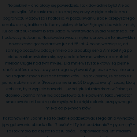
No pięknie! - chciałoby się powiedzieć. I tak dokładnie było! Ale od
początku. W czasie mojej kolejnej wyprawy w piękne okolice na
pograniczu Mazowsza i Podlasia, w poszukiwaniu źródeł przepysznego
smaku serka, trafiłem do farmy pięknych krów! Pięknych, bo wiele z nich,
już od lat z sukcesem bierze udział w Wystawach Bydła Mlecznego. Ich
hodowczyni, Joanna Nasiłowska wraz z mężem, prowadzi to niezwykłe i
nowoczesne gospodarstwo już od 25 lat. A co najważniejsze, od
samego początku oddaje mleko do produkcji serka Almette! A ja po
cichu zastanawiałem się, czy uroda krów ma wpływ na smak ich
mleka? Ciągle nad tym myślę… Dla mnie wszystkie krowy są piękne -
choć te, które na wystawy pomaga szykować Agnieszka - wyszkolona
na zagranicznych kursach fitterka krów - są tak piękne, że aż sobie z
jedną zrobiłem selfie. (Proszę się nie śmiać!) Drugą „dziwną” rzeczą, którą
zrobiłem, było wypicie bawarki - już od tylu lat mieszkam w Polsce, a
dopiero Joanna mnie nią poczęstowała. Nie powiem, taka „herbata”
smakowała mi bardzo, ale myślę, że to dzięki dolaniu przepysznego
mleka od pięknych krów!
Postanowiłem Joannie za to pięknie podziękować i tego dnia wyręczyć
ją w gotowaniu obiadu dla… 7 osób! - I Ty tak codziennie? - pytam ją? -
To i tak mało, bo często to aż 10 osób. - odpowiedziała. Uff, miałem