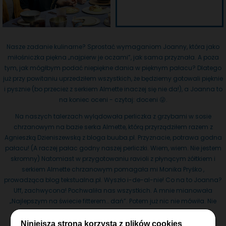
Nasze zadanie kulinarne? Sprostać wymaganiom Joanny, która jako
miłośniczka piękna „najpierw je oczami”, jak sama przyznała. A poza
tym, jak mógłbym podać niepiękne dania w pięknym pałacu? Dlatego
już przy powitaniu uprzedziłem wszystkich, że będziemy gotowali pięknie
i pysznie (bo przecież z serkiem Almette inaczej się nie da!), a Joanna to
na koniec oceni - czytaj: doceni 😜.
Na naszych talerzach wylądowała perliczka z grzybami w sosie
chrzanowym na bazie serka Almette, którą przyrządziłem razem z
Agnieszką Dzieniszewską z bloga buuba.pl. Przyznacie, potrawa godna
pałacu! (A raczej pałac godny naszej perliczki. Wiem, wiem. Nie jestem
skromny) Natomiast w przygotowaniu ravioli z płynącym żółtkiem i
serkiem Almette chrzanowym pomagała mi Monika Pryśko ,
prowadząca blog tekstualna.pl. Wyszło i-de-al-nie! Co na to Joanna?
Uff, zachwycona! Pochwaliła nas wszystkich. A mnie mianowała
„Najlepszym na świecie fitterem… dań”. Potem już nic nie mówiła. Nie
miała czasu - zajęta zajadaniem się.
Niniejsza strona korzysta z plików cookies