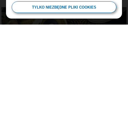
TYLKO NIEZBĘDNE PLIKI COOKIES
Perliczka z grzybami w sosie chrzanowym na bazie serka Almette z
chrzanem