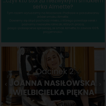
…czyli kto stoi za niezwykłym smakiem
serka Almette?
Tym razem wyruszamy na Mazowsze i Podlasie w poszukiwaniu
źródeł smaku Almette.
Dowiemy się skąd pochodzi mleko, z którego powstaje serek i
poznamy niezwykłe rolniczki, których praca,
pasja i poświęcenie sprawiają, że smak Almette, to zawsze 100%
przyjemności.