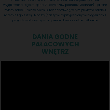
wyjątkowości tego miejsca. Z Patrykozów pochodzi Joanna!). I ja tam
byłem, miód i… mleko piłem. A tak naprawdę, w tym pięknym pałacu
razem z Agnieszką i Moniką (naszymi zaprzyjaźnionymi blogerkami)
przygotowaliśmy pyszne i piękne dania z serkiem Almette!
DANIA GODNE
PAŁACOWYCH
WNĘTRZ