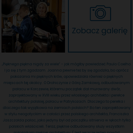
„Pięknego piękna nigdy za wiele” - jak mógłby powiedzieć Paulo Coelho.
I ja się z tym zgadzam. Joanna pewnie też by się zgodziła, bo oprócz
pokazania mi pięknych krów, opowiedziała również o pięknych
miejscach tej okolicy. O Drohiczynie z Górą Zamkową, odbudowanym
pałacu w Korczewie, któremu początek dał murowany dwór,
zaprojektowany w XVIII wieku przez włoskiego architekta i perełce
architektury polskiej, pałacu w Patrykozach. Dlaczego to perełka i
dlaczego tak wyjątkowa na ziemiach polskich? Bo ten zaprojektowany
w stylu neogotyckim w całości przez polskiego architekta, Franciszka
Jaszczołda pałac, jako jedyny był od początku istnienia w rękach tylko
polskich właścicieli. Teraz, pięknie odbudowany służy wszystkim
miłośnikom pięknej architektury. (Jest jeszcze jeden powód