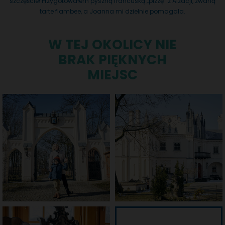
szczęście! Przygotowałem pyszną francuską „pizzę” z Alzacji, zwaną
tarte flambee, a Joanna mi dzielnie pomagała.
W TEJ OKOLICY NIE
BRAK PIĘKNYCH
MIEJSC