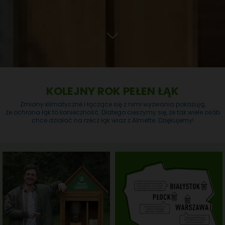
KOLEJNY ROK PEŁEN ŁĄK
Zmiany klimatyczne i łączące się z nimi wyzwania pokazują,
że ochrona łąk to konieczność. Dlatego cieszymy się, że tak wiele osób
chce działać na rzecz łąk wraz z Almette. Dziękujemy!