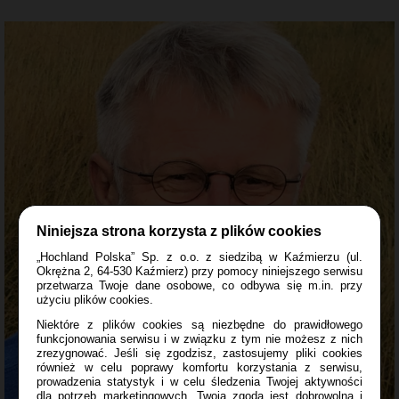
Niniejsza strona korzysta z plików cookies
„Hochland Polska” Sp. z o.o. z siedzibą w Kaźmierzu (ul.
Okrężna 2, 64-530 Kaźmierz) przy pomocy niniejszego serwisu
przetwarza Twoje dane osobowe, co odbywa się m.in. przy
użyciu plików cookies.
Niektóre z plików cookies są niezbędne do prawidłowego
funkcjonowania serwisu i w związku z tym nie możesz z nich
zrezygnować. Jeśli się zgodzisz, zastosujemy pliki cookies
również w celu poprawy komfortu korzystania z serwisu,
prowadzenia statystyk i w celu śledzenia Twojej aktywności
dla potrzeb marketingowych. Twoja zgoda jest dobrowolna i