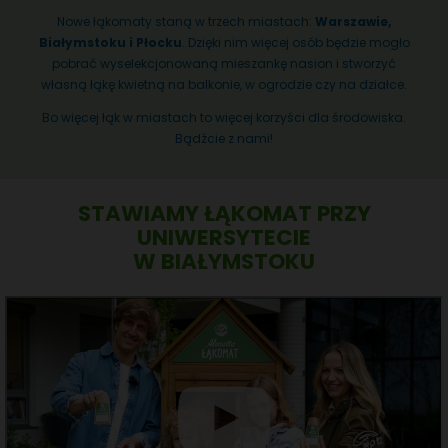
Nowe łąkomaty staną w trzech miastach:
Warszawie,
Białymstoku i Płocku
. Dzięki nim więcej osób będzie mogło
pobrać wyselekcjonowaną mieszankę nasion i stworzyć
własną łąkę kwietną na balkonie, w ogrodzie czy na działce.
Bo więcej łąk w miastach to więcej korzyści dla środowiska.
Bądźcie z nami!
STAWIAMY ŁĄKOMAT PRZY
UNIWERSYTECIE
W BIAŁYMSTOKU