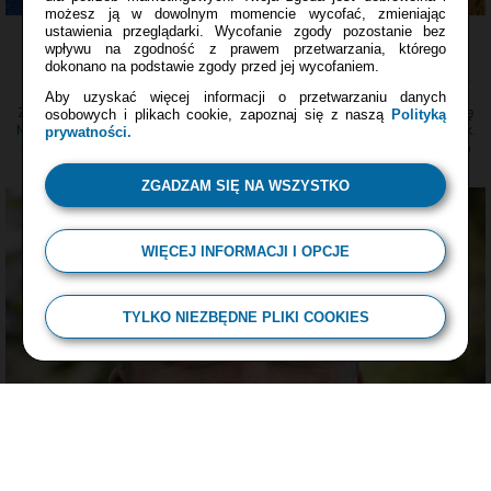
możesz ją w dowolnym momencie wycofać, zmieniając
Prof. dr hab. Piotr Tryjanowski
ustawienia przeglądarki. Wycofanie zgody pozostanie bez
wpływu na zgodność z prawem przetwarzania, którego
Dyrektor Instytutu Zoologii, Wydział Medycyny Weterynaryjnej i Nauk
dokonano na podstawie zgody przed jej wycofaniem.
o Zwierzętach, Uniwersytet Przyrodniczy w Poznaniu. Zoolog i ekolog.
Jeden z dwóch Polaków pracujący w Międzyrządowym Panelu ds.
Aby uzyskać więcej informacji o przetwarzaniu danych
Zmian Klimatu (IPCC), który w 2007 roku otrzymał Pokojową Nagrodę
osobowych i plikach cookie, zapoznaj się z naszą
Polityką
Nobla. Autor ponad 250 publikacji międzynarodowych i kilku książek.
prywatności.
Pasjonat obserwacji ptaków i zwolennik łączenia różnych dyscyplin
naukowych.
ZGADZAM SIĘ NA WSZYSTKO
WIĘCEJ INFORMACJI I OPCJE
TYLKO NIEZBĘDNE PLIKI COOKIES