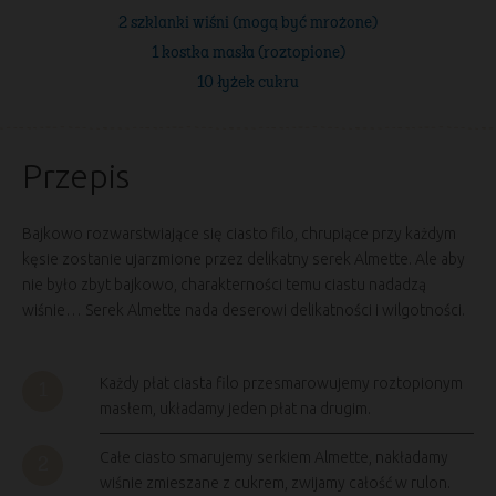
2 szklanki wiśni (mogą być mrożone)
1 kostka masła (roztopione)
10 łyżek cukru
Przepis
Bajkowo rozwarstwiające się ciasto filo, chrupiące przy każdym
kęsie zostanie ujarzmione przez delikatny serek Almette. Ale aby
nie było zbyt bajkowo, charakterności temu ciastu nadadzą
wiśnie… Serek Almette nada deserowi delikatności i wilgotności.
Każdy płat ciasta filo przesmarowujemy roztopionym
masłem, układamy jeden płat na drugim.
Całe ciasto smarujemy serkiem Almette, nakładamy
wiśnie zmieszane z cukrem, zwijamy całość w rulon.