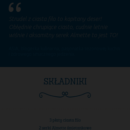
Strudel z ciasta filo to kapitany deser!
Obłędnie chrupiące ciasto, cudnie letnie
wiśnie i aksamitny serek Almette to jest TO!
ASIA
, blogerka kulinarna, pasjonatka sezonowej kuchni
i zdrowego smacznego jedzenia.
SKŁADNIKI
3 płaty ciasta filo
2 serki Almette śmietankowe