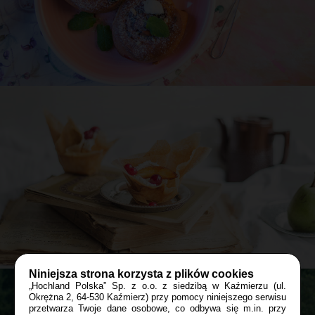
Przepis
Asi
Drożdżówki z wiśniami, kruszonką
i migdałami
120 min
PRZEKĄSKA
W PLENERZE
Niniejsza strona korzysta z plików cookies
„Hochland Polska” Sp. z o.o. z siedzibą w Kaźmierzu (ul.
Okrężna 2, 64-530 Kaźmierz) przy pomocy niniejszego serwisu
przetwarza Twoje dane osobowe, co odbywa się m.in. przy
Przepis
Asi