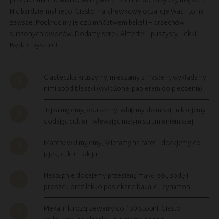
przecież marchewka to warzywo…. Idealna do zupy czy mięsa…
Nic bardziej mylnego! Ciasto marchewkowe oczaruje Was i to na
zawsze. Podkręcimy je dziś mnóstwem bakalii – orzechów i
suszonych owoców. Dodamy serek Almette – puszysty i lekki.
Będzie pysznie!
Ciasteczka kruszymy, mieszamy z masłem, wykładamy
nimi spód blaszki (wyłożonej papierem do pieczenia).
Jajka myjemy, osuszamy, wbijamy do miski, miksujemy
dodając cukier i wlewając małym strumieniem olej.
Marchewki myjemy, ścieramy na tarce i dodajemy do
jajek, cukru i oleju.
Następnie dodajemy przesianą mąkę, sól, sodę i
proszek oraz lekko posiekane bakalie i cynamon.
Piekarnik rozgrzewamy do 150 stopni. Ciasto