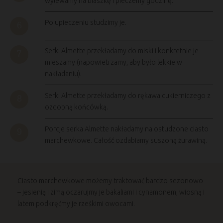
wylewamy na blaszkę i pieczemy godzinę.
Po upieczeniu studzimy je.
Serki Almette przekładamy do miski i konkretnie je
mieszamy (napowietrzamy, aby było lekkie w
nakładaniu).
Serki Almette przekładamy do rękawa cukierniczego z
ozdobną końcówką.
Porcje serka Almette nakładamy na ostudzone ciasto
marchewkowe. Całość ozdabiamy suszoną żurawiną.
Ciasto marchewkowe możemy traktować bardzo sezonowo
– jesienią i zimą oczarujmy je bakaliami i cynamonem, wiosną i
latem podkręćmy je rześkimi owocami.