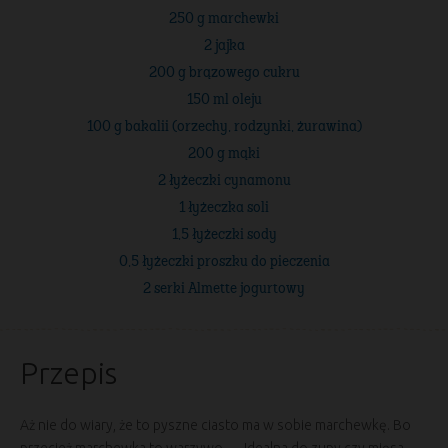
250 g marchewki
2 jajka
200 g brązowego cukru
150 ml oleju
100 g bakalii (orzechy, rodzynki, żurawina)
200 g mąki
2 łyżeczki cynamonu
1 łyżeczka soli
1,5 łyżeczki sody
0,5 łyżeczki proszku do pieczenia
2 serki Almette jogurtowy
Przepis
Aż nie do wiary, że to pyszne ciasto ma w sobie marchewkę. Bo