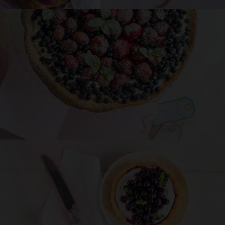
Przepis
Asi
Drożdżowiec z rabarbarem
90 min
DESER
PRZYJĘCIE
CZERWIEC
Przepis
Asi
Krucha tarta z serkiem i sezonowymi
owocami