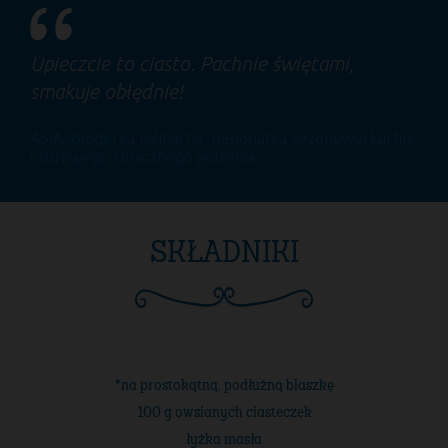
Upieczcie to ciasto. Pachnie świętami,
smakuje obłędnie!
ASIA
, blogerka kulinarna, pasjonatka sezonowej kuchni
i zdrowego smacznego jedzenia.
SKŁADNIKI
*na prostokątną, podłużną blaszkę
100 g owsianych ciasteczek
łyżka masła