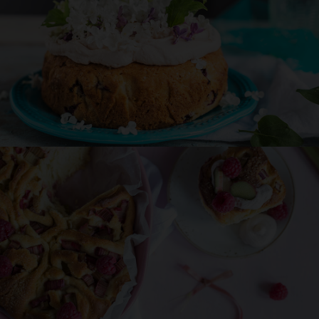
Przepis
Asi
Beziki z gruszką i czekoladą
120 min
DESER
Przepis
Asi
Ciasto ucierane
60 min
DESER
PRZYJĘCIE
CZERWIEC