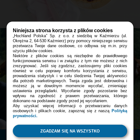
60 min
DESER
PRZYJĘCIE
CZERWIEC
Niniejsza strona korzysta z plików cookies
„Hochland Polska” Sp. z o.o. z siedzibą w Kaźmierzu (ul.
Okrężna 2, 64-530 Kaźmierz) przy pomocy niniejszego serwisu
przetwarza Twoje dane osobowe, co odbywa się m.in. przy
Przepis
David
Bądź z nami blisko tam, gdzie tego
użyciu plików cookies.
Niektóre z plików cookies są niezbędne do prawidłowego
chcesz:
funkcjonowania serwisu i w związku z tym nie możesz z nich
Mini tartaletki z musem z serka jagodowego
zrezygnować. Jeśli się zgodzisz, zastosujemy pliki cookies
i owoców leśnych
również w celu poprawy komfortu korzystania z serwisu,
prowadzenia statystyk i w celu śledzenia Twojej aktywności
Facebook
dla potrzeb marketingowych. Twoja zgoda jest dobrowolna i
60 min
możesz ją w dowolnym momencie wycofać, zmieniając
ustawienia przeglądarki. Wycofanie zgody pozostanie bez
wpływu na zgodność z prawem przetwarzania, którego
DESER
PRZYJĘCIE
SIERPIEŃ
dokonano na podstawie zgody przed jej wycofaniem.
Instagram
Aby uzyskać więcej informacji o przetwarzaniu danych
osobowych i plikach cookie, zapoznaj się z naszą
Polityką
prywatności.
ZGADZAM SIĘ NA WSZYSTKO