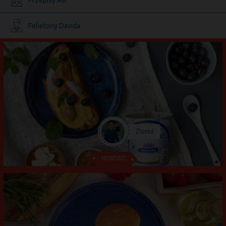
Przepisy Asi
Felietony Davida
David
Przepis
David