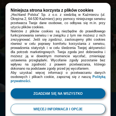
BRUNCH
Niniejsza strona korzysta z plików cookies
„Hochland Polska” Sp. z o.o. z siedzibą w Kaźmierzu (ul.
Okrężna 2, 64-530 Kaźmierz) przy pomocy niniejszego serwisu
przetwarza Twoje dane osobowe, co odbywa się m.in. przy
Bądź z nami blisko tam, gdzie tego
użyciu plików cookies.
Niektóre z plików cookies są niezbędne do prawidłowego
chcesz:
funkcjonowania serwisu i w związku z tym nie możesz z nich
zrezygnować. Jeśli się zgodzisz, zastosujemy pliki cookies
również w celu poprawy komfortu korzystania z serwisu,
prowadzenia statystyk i w celu śledzenia Twojej aktywności
Facebook
dla potrzeb marketingowych. Twoja zgoda jest dobrowolna i
możesz ją w dowolnym momencie wycofać, zmieniając
ustawienia przeglądarki. Wycofanie zgody pozostanie bez
wpływu na zgodność z prawem przetwarzania, którego
dokonano na podstawie zgody przed jej wycofaniem.
Instagram
Aby uzyskać więcej informacji o przetwarzaniu danych
osobowych i plikach cookie, zapoznaj się z naszą
Polityką
prywatności.
ZGADZAM SIĘ NA WSZYSTKO
WIĘCEJ INFORMACJI I OPCJE