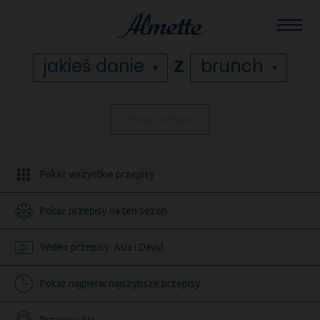
NOŚĆ
Mam ochotę na
Almette
z
jakieś danie
brunch
Pokaż przepisy
Pokaż wszystkie przepisy
Pokaż przepisy na ten sezon
Wideo przepisy: Asia i David
Pokaż najpierw najszybsze przepisy