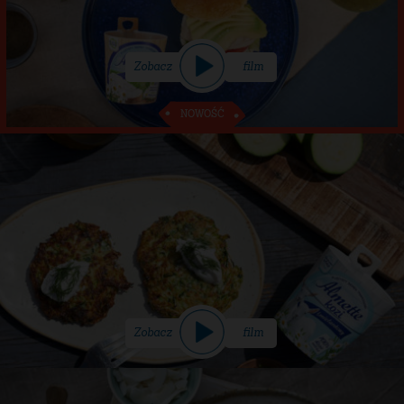
Lekki tost z nutą słońca
10 min
Zobacz
film
PRZEKĄSKA
BRUNCH
Zobacz
film
Grillowany kurczak w kanapce z sosem
tatarskim z puszystego serka Almette
śmietankowego i awokado
20 min
Zobacz
film
PRZEKĄSKA
BRUNCH