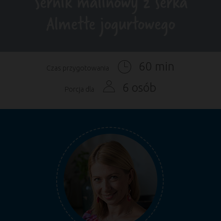
Sernik malinowy z serka
Almette jogurtowego
60 min
Czas przygotowania
6 osób
Porcja dla