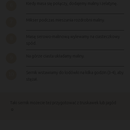
Kiedy masa się połączy, dodajemy maliny i żelatynę.
Mikser podczas mieszania rozdrobni maliny.
Masę serowo-malinową wylewamy na ciasteczkowy
spód.
Na górze ciasta układamy maliny.
Sernik wstawiamy do lodówki na kilka godzin (3-4), aby
stężał.
Taki sernik możecie też przygotować z truskawek lub jagód
☺