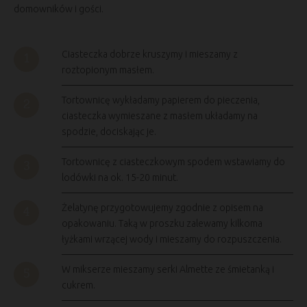
domowników i gości.
Ciasteczka dobrze kruszymy i mieszamy z
roztopionym masłem.
Tortownicę wykładamy papierem do pieczenia,
ciasteczka wymieszane z masłem układamy na
spodzie, dociskając je.
Tortownicę z ciasteczkowym spodem wstawiamy do
lodówki na ok. 15-20 minut.
Żelatynę przygotowujemy zgodnie z opisem na
opakowaniu. Taką w proszku zalewamy kilkoma
łyżkami wrzącej wody i mieszamy do rozpuszczenia.
W mikserze mieszamy serki Almette ze śmietanką i
cukrem.