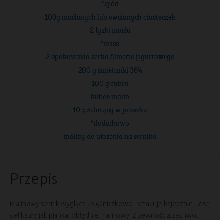
*spód
100g maślanych lub owsianych ciasteczek
2 łyżki masła
*masa
2 opakowania serka Almette jogurtowego
200 g śmietanki 36%
100 g cukru
kubek malin
10 g żelatyny w proszku
*dodatkowo
maliny do ułożenia na serniku
Przepis
Malinowy sernik wygląda księżniczkowo i smakuje bajecznie. Jest
delikatny jak pianka, obłędnie malinowy. Z pewnością zachwyci i