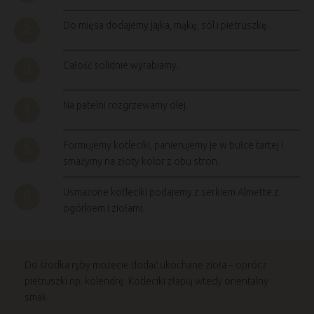
Do mięsa dodajemy jajka, mąkę, sól i pietruszkę.
Całość solidnie wyrabiamy.
Na patelni rozgrzewamy olej.
Formujemy kotleciki, panierujemy je w bułce tartej i
smażymy na złoty kolor z obu stron.
Usmażone kotleciki podajemy z serkiem Almette z
ogórkiem i ziołami.
Do środka ryby możecie dodać ukochane zioła – oprócz
pietruszki np. kolendrę. Kotleciki złapią wtedy orientalny
smak.