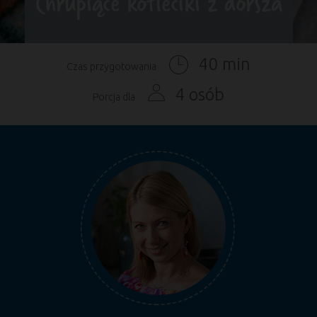
Chrupiące kotleciki z dorsza
40 min
Czas przygotowania
4 osób
Porcja dla