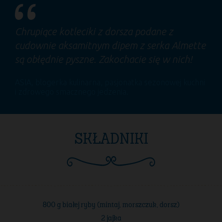
Chrupiące kotleciki z dorsza podane z
cudownie aksamitnym dipem z serka Almette
są obłędnie pyszne. Zakochacie się w nich!
ASIA
, blogerka kulinarna, pasjonatka sezonowej kuchni
i zdrowego smacznego jedzenia.
SKŁADNIKI
800 g białej ryby (mintaj, morszczuk, dorsz)
2 jajka