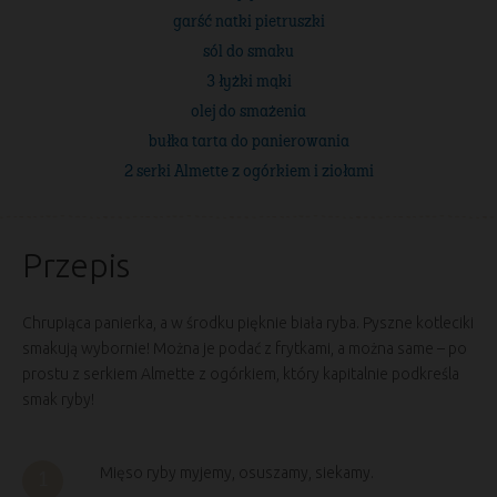
garść natki pietruszki
sól do smaku
3 łyżki mąki
olej do smażenia
bułka tarta do panierowania
2 serki Almette z ogórkiem i ziołami
Przepis
Chrupiąca panierka, a w środku pięknie biała ryba. Pyszne kotleciki
smakują wybornie! Można je podać z frytkami, a można same – po
prostu z serkiem Almette z ogórkiem, który kapitalnie podkreśla
smak ryby!
Mięso ryby myjemy, osuszamy, siekamy.