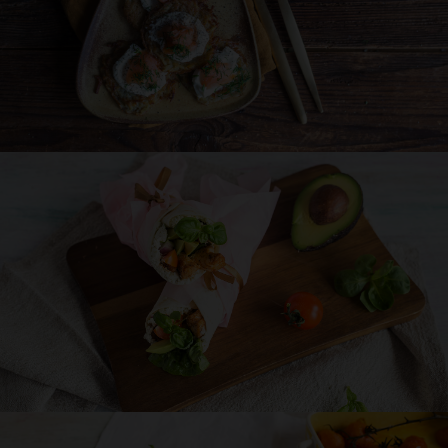
Roladki z łososia z chrzanowym serkiem
Almette
15 min
PRZEKĄSKA
NA SZYBKO
GRUDZIEŃ
Przepis
Asi
Placki ziemniaczane z Almette i łososiem
30 min
PRZEKĄSKA
NA SZYBKO
LISTOPAD