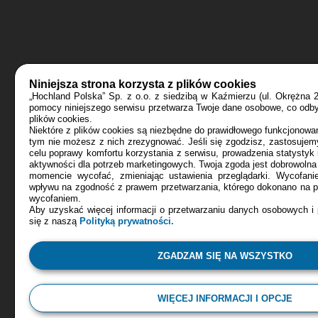
Niniejsza strona korzysta z plików cookies
„Hochland Polska” Sp. z o.o. z siedzibą w Kaźmierzu (ul. Okrężna 
pomocy niniejszego serwisu przetwarza Twoje dane osobowe, co odby
plików cookies.
Niektóre z plików cookies są niezbędne do prawidłowego funkcjonowan
tym nie możesz z nich zrezygnować. Jeśli się zgodzisz, zastosujemy
celu poprawy komfortu korzystania z serwisu, prowadzenia statystyk 
aktywności dla potrzeb marketingowych. Twoja zgoda jest dobrowoln
momencie wycofać, zmieniając ustawienia przeglądarki. Wycofani
wpływu na zgodność z prawem przetwarzania, którego dokonano na po
wycofaniem.
Aby uzyskać więcej informacji o przetwarzaniu danych osobowych i 
się z naszą
Polityką prywatności.
ZGADZAM SIĘ NA WSZYSTKO
WIĘCEJ INFORMACJI I OPCJE