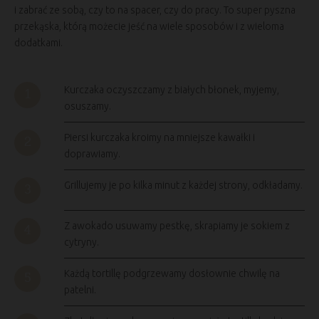
i zabrać ze sobą, czy to na spacer, czy do pracy. To super pyszna
przekąska, którą możecie jeść na wiele sposobów i z wieloma
dodatkami.
Kurczaka oczyszczamy z białych błonek, myjemy,
osuszamy.
Piersi kurczaka kroimy na mniejsze kawałki i
doprawiamy.
Grillujemy je po kilka minut z każdej strony, odkładamy.
Z awokado usuwamy pestkę, skrapiamy je sokiem z
cytryny.
Każdą tortillę podgrzewamy dosłownie chwilę na
patelni.