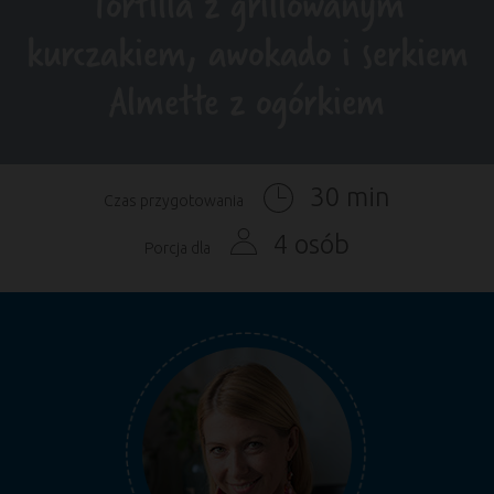
Tortilla z grillowanym
kurczakiem, awokado i serkiem
Almette z ogórkiem
30 min
Czas przygotowania
4 osób
Porcja dla