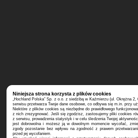
Niniejsza strona korzysta z plików cookies
„Hochland Polska” Sp. z o.o. z siedzibą w Kaźmierzu (ul. Okrężna 2,
serwisu przetwarza Twoje dane osobowe, co odbywa się m.in. przy uż
Niektóre z plików cookies są niezbędne do prawidłowego funkcjonow
z nich zrezygnować. Jeśli się zgodzisz, zastosujemy pliki cookies r
z serwisu, prowadzenia statystyk i w celu śledzenia Twojej aktywnoś
jest dobrowolna i możesz ją w dowolnym momencie wycofać, zmieni
zgody pozostanie bez wpływu na zgodność z prawem przetwarzani
przed jej wycofaniem.