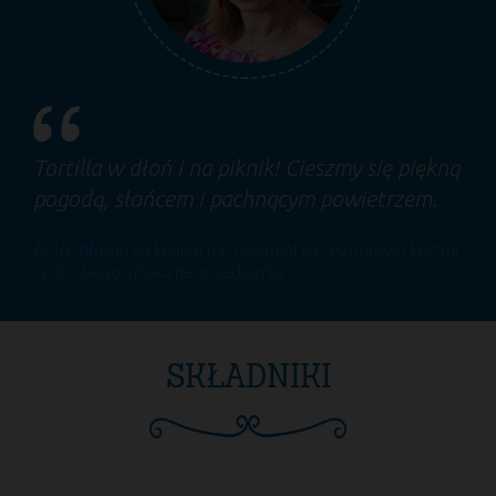
Tortilla w dłoń i na piknik! Cieszmy się piękną
pogodą, słońcem i pachnącym powietrzem.
ASIA
, blogerka kulinarna, pasjonatka sezonowej kuchni
i zdrowego smacznego jedzenia.
SKŁADNIKI