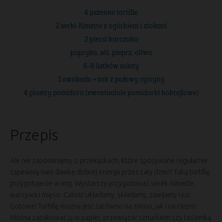
4 pszenne tortille
2 serki Almette z ogórkiem i ziołami
2 piersi kurczaka
papryka, sól, pieprz, oliwa
6-8 listków sałaty
1 awokado + sok z połowy cytryny
4 plastry pomidora (ewentualnie pomidorki koktajlowe)
Przepis
Ale nie zapominajmy o przekąskach, które spożywane regularnie
zapewnią nam dawkę dobrej energii przez cały dzień! Taką tortillę
przygotujecie w mig. Wystarczy przygotować serek Almette,
warzywa i mięso. Całość układamy, składamy, zawijamy i już.
Gotowe! Tortillę można jeść zarówno na zimno, jak i na ciepło.
Można zapakować ją w papier, przewiązać sznurkiem czy tasiemką