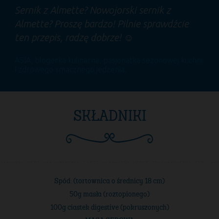
Sernik z Almette? Nowojorski sernik z
Almette? Proszę bardzo! Pilnie sprawdźcie
ten przepis, radzę dobrze! ☺
ASIA
, blogerka kulinarna, pasjonatka sezonowej kuchni
i zdrowego smacznego jedzenia.
SKŁADNIKI
Spód: (tortownica o średnicy 18 cm)
50g masła (roztopionego)
100g ciastek digestive (pokruszonych)