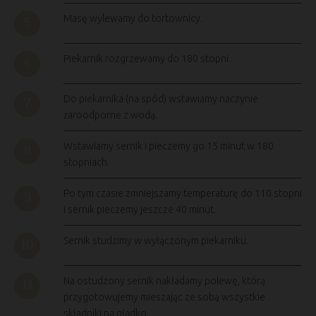
Masę wylewamy do tortownicy.
Piekarnik rozgrzewamy do 180 stopni.
Do piekarnika (na spód) wstawiamy naczynie
żaroodporne z wodą.
Wstawiamy sernik i pieczemy go 15 minut w 180
stopniach.
Po tym czasie zmniejszamy temperaturę do 110 stopni
i sernik pieczemy jeszcze 40 minut.
Sernik studzimy w wyłączonym piekarniku.
Na ostudzony sernik nakładamy polewę, którą
przygotowujemy mieszając ze sobą wszystkie
składniki na gładko.