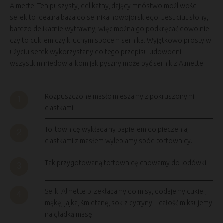
Almette! Ten puszysty, delikatny, dający mnóstwo możliwości
serek to idealna baza do sernika nowojorskiego. Jest ciut słony,
bardzo delikatnie wytrawny, więc można go podkręcać dowolnie
czy to cukrem czy kruchym spodem sernika. Wyjątkowo prosty w
użyciu serek wykorzystany do tego przepisu udowodni
wszystkim niedowiarkom jak pyszny może być sernik z Almette!
Rozpuszczone masło mieszamy z pokruszonymi
ciastkami.
Tortownicę wykładamy papierem do pieczenia,
ciastkami z masłem wylepiamy spód tortownicy.
Tak przygotowaną tortownicę chowamy do lodówki.
Serki Almette przekładamy do misy, dodajemy cukier,
mąkę, jajka, śmietanę, sok z cytryny – całość miksujemy
na gładką masę.