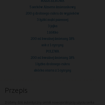
MASA SEROWA
5 serków Almette śmietankowy
200 g drobnego cukru do wypieków
3 łyżki mąki pszennej
3 jajka
1 żółtko
200 ml kwaśnej śmietany 18%
sok z 1 cytryny
POLEWA
200 ml kwaśnej śmietany 18%
1 łyżka drobnego cukru
skórka otarta z 1 cytryny
Przepis
Zrobimy dziś autentyczny sernik nowojorski przy użyciu serka