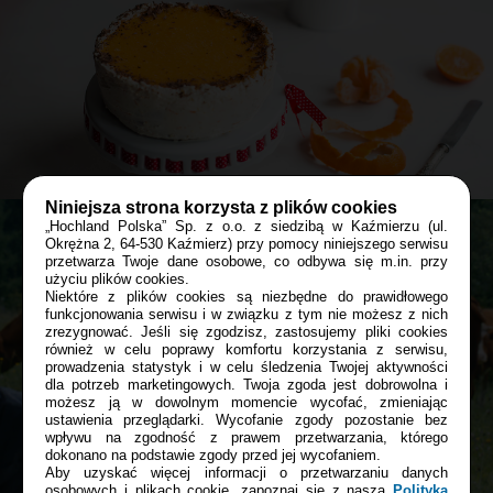
Sernik malinowy z serka Almette
jogurtowego
60 min
DESER
PRZYJĘCIE
Niniejsza strona korzysta z plików cookies
„Hochland Polska” Sp. z o.o. z siedzibą w Kaźmierzu (ul.
Okrężna 2, 64-530 Kaźmierz) przy pomocy niniejszego serwisu
przetwarza Twoje dane osobowe, co odbywa się m.in. przy
Przepis
Asi
Bądź z nami blisko tam, gdzie tego
użyciu plików cookies.
Niektóre z plików cookies są niezbędne do prawidłowego
chcesz:
funkcjonowania serwisu i w związku z tym nie możesz z nich
Sernik mandarynkowy pieczony w kąpieli
zrezygnować. Jeśli się zgodzisz, zastosujemy pliki cookies
wodnej
również w celu poprawy komfortu korzystania z serwisu,
prowadzenia statystyk i w celu śledzenia Twojej aktywności
Facebook
dla potrzeb marketingowych. Twoja zgoda jest dobrowolna i
180 min
możesz ją w dowolnym momencie wycofać, zmieniając
ustawienia przeglądarki. Wycofanie zgody pozostanie bez
wpływu na zgodność z prawem przetwarzania, którego
DESER
PRZYJĘCIE
GRUDZIEŃ
dokonano na podstawie zgody przed jej wycofaniem.
Instagram
Aby uzyskać więcej informacji o przetwarzaniu danych
osobowych i plikach cookie, zapoznaj się z naszą
Polityką