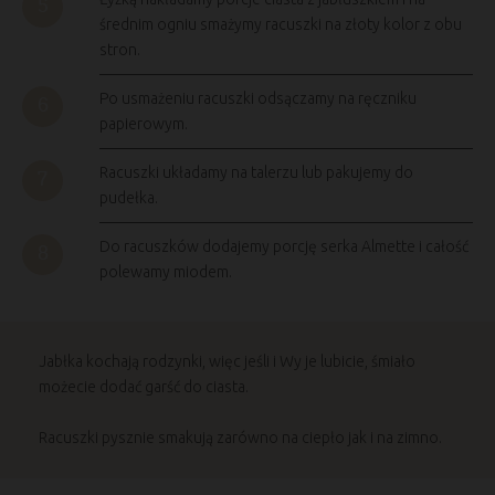
średnim ogniu smażymy racuszki na złoty kolor z obu
stron.
Po usmażeniu racuszki odsączamy na ręczniku
papierowym.
Racuszki układamy na talerzu lub pakujemy do
pudełka.
Do racuszków dodajemy porcję serka Almette i całość
polewamy miodem.
Jabłka kochają rodzynki, więc jeśli i Wy je lubicie, śmiało
możecie dodać garść do ciasta.
Racuszki pysznie smakują zarówno na ciepło jak i na zimno.