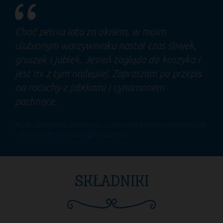
Choć pełnia lata za oknem, w moim
ulubionym warzywniaku nastał czas śliwek,
gruszek i jabłek. Jesień zagląda do koszyka i
jest mi z tym najlepiej. Zapraszam po przepis
na racuchy z jabłkami i cynamonem
pachnące.
ASIA
, blogerka kulinarna, pasjonatka sezonowej kuchni
i zdrowego smacznego jedzenia.
SKŁADNIKI