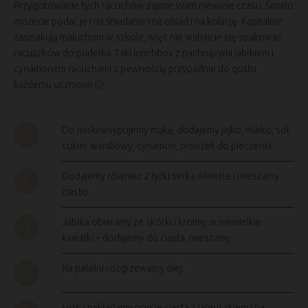
Przygotowanie tych racuchów zajmie Wam niewiele czasu. Śmiało
możecie podać je i na śniadanie i na obiad i na kolację. Kapitalnie
zasmakują maluchom w szkole, więc nie wahajcie się spakować
racuszków do pudełka. Taki lunchbox z pachnącymi jabłkiem i
cynamonem racuchami z pewnością przypadnie do gustu
każdemu uczniowi 🙂
Do miski wsypujemy mąkę, dodajemy jajko, mleko, sól,
cukier waniliowy, cynamon, proszek do pieczenia.
Dodajemy również 2 łyżki serka Almette i mieszamy
ciasto.
Jabłka obieramy ze skórki i kroimy w niewielkie
kawałki – dodajemy do ciasta, mieszamy.
Na patelni rozgrzewamy olej.
Łyżką nakładamy porcje ciasta z jabłuszkiem i na