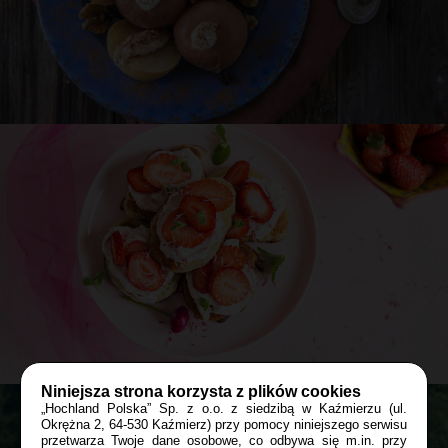
60 min
DESER
PRZYJĘCIE
Przepis
Asi
Jabłka pieczone z serkiem Almette
i cynamonem
40 min
DESER
W PRACY
Niniejsza strona korzysta z plików cookies
„Hochland Polska” Sp. z o.o. z siedzibą w Kaźmierzu (ul.
Okrężna 2, 64-530 Kaźmierz) przy pomocy niniejszego serwisu
przetwarza Twoje dane osobowe, co odbywa się m.in. przy
Przepis
Asi