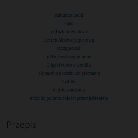
szklanka mąki
jajko
pół szklanki mleka
1 serek Almette jogurtowy
szczypta soli
pół łyżeczki cynamonu
2 łyżki cukru z wanilią
1 łyżeczka proszku do pieczenia
2 jabłka
olej do smażenia
miód do polania całości przed jedzeniem
Przepis