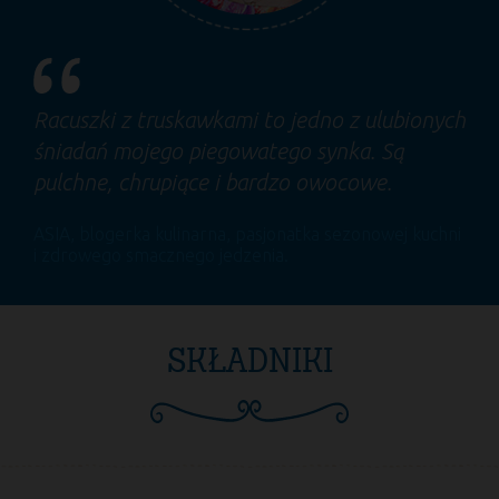
Racuszki z truskawkami to jedno z ulubionych
śniadań mojego piegowatego synka. Są
pulchne, chrupiące i bardzo owocowe.
ASIA
, blogerka kulinarna, pasjonatka sezonowej kuchni
i zdrowego smacznego jedzenia.
SKŁADNIKI