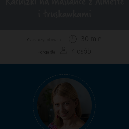
Racuszki na maślance z Almette
i truskawkami
30 min
Czas przygotowania
4 osób
Porcja dla