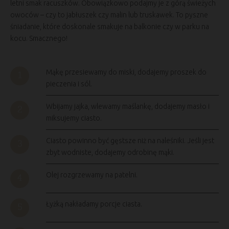
letni smak racuszków. Obowiązkowo podajmy je z górą świeżych
owoców – czy to jabłuszek czy malin lub truskawek. To pyszne
śniadanie, które doskonale smakuje na balkonie czy w parku na
kocu. Smacznego!
Mąkę przesiewamy do miski, dodajemy proszek do
pieczenia i sól.
Wbijamy jajka, wlewamy maślankę, dodajemy masło i
miksujemy ciasto.
Ciasto powinno być gęstsze niż na naleśniki. Jeśli jest
zbyt wodniste, dodajemy odrobinę mąki.
Olej rozgrzewamy na patelni.
Łyżką nakładamy porcje ciasta.