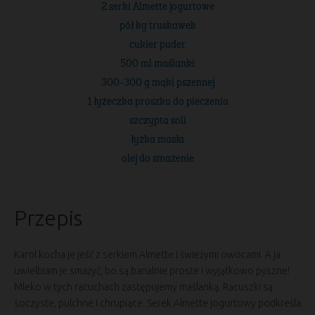
2 serki Almette jogurtowe
pół kg truskawek
cukier puder
500 ml maślanki
300-300 g mąki pszennej
1 łyżeczka proszku do pieczenia
szczypta soli
łyżka masła
olej do smażenie
Przepis
Karol kocha je jeść z serkiem Almette i świeżymi owocami. A ja
uwielbiam je smażyć, bo są banalnie proste i wyjątkowo pyszne!
Mleko w tych racuchach zastępujemy maślanką. Racuszki są
soczyste, pulchne i chrupiące. Serek Almette jogurtowy podkreśla