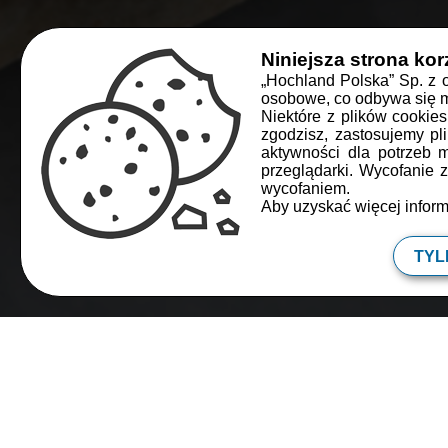
Niniejsza strona kor
„Hochland Polska” Sp. z 
osobowe, co odbywa się m.
Niektóre z plików cookie
zgodzisz, zastosujemy pl
aktywności dla potrzeb 
przeglądarki. Wycofanie
wycofaniem.
Aby uzyskać więcej inform
Cz
TYL
Cynamonowe bułeczki p
śniadanie, albo deser 