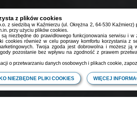
zysta z plików cookies
o.o. z siedzibą w Kaźmierzu (ul. Okrężna 2, 64-530 Kaźmierz)
in. przy użyciu plików cookies.
DESER
PRZEKĄSKA
RODZINNIE
WEEKENDOWO
s są niezbędne do prawidłowego funkcjonowania serwisu i w 
iki cookies również w celu poprawy komfortu korzystania z se
Cynamonowe rollsy
marketingowych. Twoja zgoda jest dobrowolna i możesz ją
 zgody pozostanie bez wpływu na zgodność z prawem przetwar
acji o przetwarzaniu danych osobowych i plikach cookie, zapo
90 min
6 os
as przygotowania
Porcja dla
KO NIEZBĘDNE PLIKI COOKIES
WIĘCEJ INFORMAC
olecają się na śniadanie. Albo drugie
albo do ciepłego mleczka na kolację :)