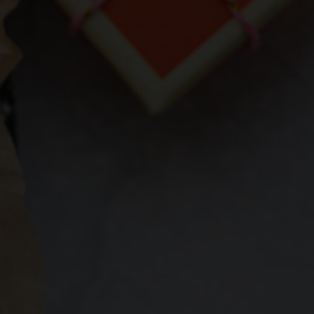
Następ
Powrót
Poprzed