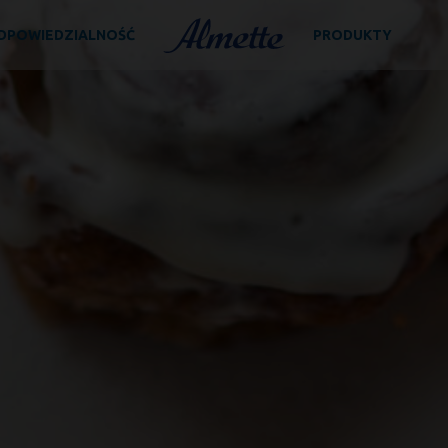
D­PO­WIE­DZIAL­NOŚĆ
PRODUKTY
Almette