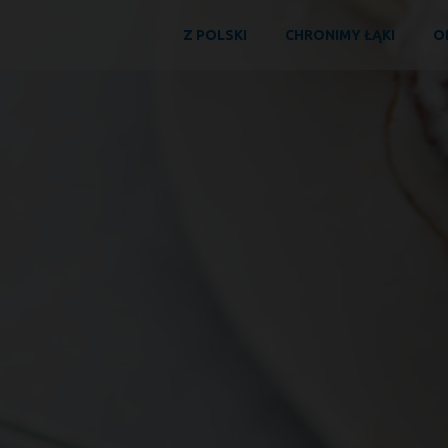
Z POLSKI
CHRONIMY ŁĄKI
O