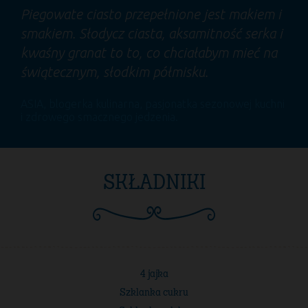
Piegowate ciasto przepełnione jest makiem i
smakiem. Słodycz ciasta, aksamitność serka i
kwaśny granat to to, co chciałabym mieć na
świątecznym, słodkim półmisku.
ASIA
, blogerka kulinarna, pasjonatka sezonowej kuchni
i zdrowego smacznego jedzenia.
SKŁADNIKI
4 jajka
Szklanka cukru