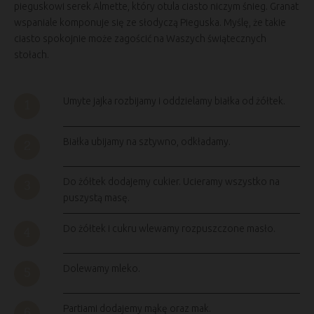
pieguskowi serek Almette, który otula ciasto niczym śnieg. Granat
wspaniale komponuje się ze słodyczą Pieguska. Myślę, że takie
ciasto spokojnie może zagościć na Waszych świątecznych
stołach.
Umyte jajka rozbijamy i oddzielamy białka od żółtek.
Białka ubijamy na sztywno, odkładamy.
Do żółtek dodajemy cukier. Ucieramy wszystko na
puszystą masę.
Do żółtek i cukru wlewamy rozpuszczone masło.
Dolewamy mleko.
Partiami dodajemy mąkę oraz mak.