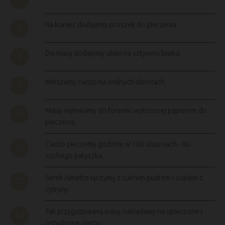
Na koniec dodajemy proszek do pieczenia.
Do masy dodajemy ubite na sztywno białka.
Mieszamy ciasto na wolnych obrotach.
Masę wylewamy do foremki wyłożonej papierem do
pieczenia.
Ciasto pieczemy godzinę w 180 stopniach - do
suchego patyczka.
Serek Almette łączymy z cukrem pudrem i sokiem z
cytryny.
Tak przygotowaną masę nakładamy na upieczone i
ostudzone ciasto.