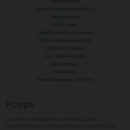
Szklanka mleka
2 szklanki mąki pszennej (300 g)
Szklanka maku
250 g masła
2 łyżeczki proszku do pieczenia
2 serki Almette śmietankowy
2 łyżki cukru pudru
Sok z połowy cytryny
Ziarna granatu
Listki mięty
*forma prostokątna 15 x 25 cm
Przepis
To ciasto to smak dzieciństwa. Jest lekkie, puszyste,
przepełnione makiem. Zimowego charakteru dodaje naszemu