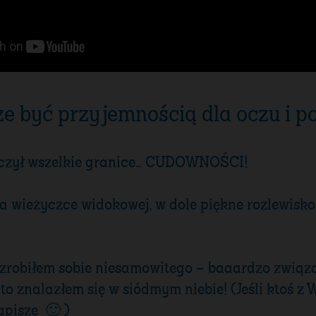
e być przyjemnością dla oczu i po
roczył wszelkie granice… CUDOWNOŚCI!
na wieżyczce widokowej, w dole piękne rozlewisko
 zrobiłem sobie niesamowitego – baaardzo związan
to znalazłem się w siódmym niebie! (Jeśli ktoś z
apisze 🙂 )