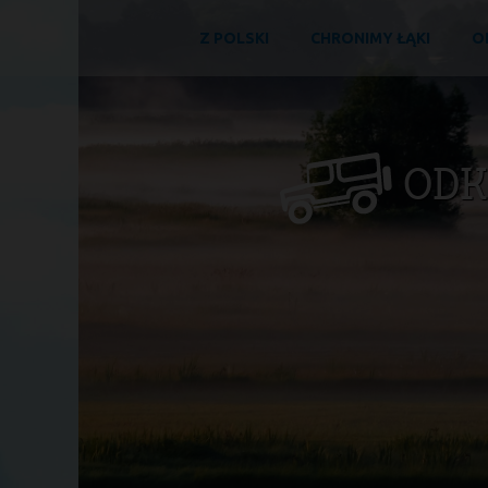
Z POLSKI
CHRONIMY ŁĄKI
O
ODK