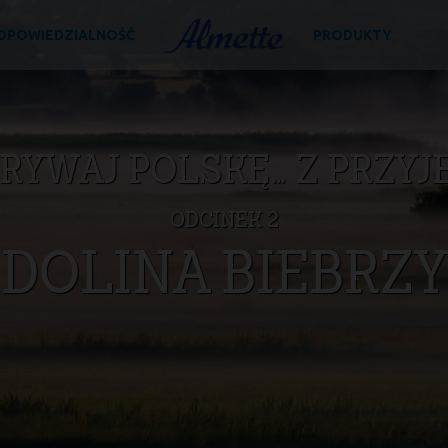
D­PO­WIE­DZIAL­NOŚĆ
PRODUKTY
Almette
RYWAJ POLSKĘ… Z PRZYJ
ODCINEK 2
DOLINA BIEBRZY