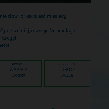
ie slow” przez sześć miesięcy
łynie wolniej, a wszystko smakuje
W drogę!
ette.
ODCINEK 5
ODCINEK 6
WARMIA
GORCE
7.06.2019
8.07.2019