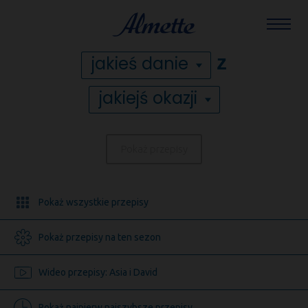
NOŚĆ
Mam ochotę na
Almette
z
jakieś danie
jakiejś okazji
Pokaż przepisy
Pokaż wszystkie przepisy
Pokaż przepisy na ten sezon
Wideo przepisy: Asia i David
Pokaż najpierw najszybsze przepisy