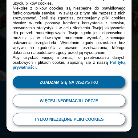
Bądź z nami blisko tam, gdzie tego
użyciu plików cookies.
Niektóre z plików cookies są niezbędne do prawidłowego
chcesz:
funkcjonowania serwisu i w związku z tym nie możesz z nich
zrezygnować. Jeśli się zgodzisz, zastosujemy pliki cookies
również w celu poprawy komfortu korzystania z serwisu,
prowadzenia statystyk i w celu śledzenia Twojej aktywności
Facebook
dla potrzeb marketingowych. Twoja zgoda jest dobrowolna i
możesz ją w dowolnym momencie wycofać, zmieniając
ustawienia przeglądarki. Wycofanie zgody pozostanie bez
wpływu na zgodność z prawem przetwarzania, którego
dokonano na podstawie zgody przed jej wycofaniem.
Instagram
Aby uzyskać więcej informacji o przetwarzaniu danych
osobowych i plikach cookie, zapoznaj się z naszą
Polityką
prywatności.
ZGADZAM SIĘ NA WSZYSTKO
WIĘCEJ INFORMACJI I OPCJE
© 2026 Almette
TYLKO NIEZBĘDNE PLIKI COOKIES
Polityka prywatności
Regulamin serwisu
Kontakt