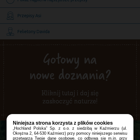
Przepisy Asi
Felietony Davida
Gotowy na
nowe doznania?
Kliknij tutaj i daj się
zaskoczyć naturze!
Niniejsza strona korzysta z plików cookies
„Hochland Polska” Sp. z o.o. z siedzibą w Kaźmierzu (ul.
Okrężna 2, 64-530 Kaźmierz) przy pomocy niniejszego serwisu
przetwarza Twoje dane osobowe, co odbywa się m.in. przy