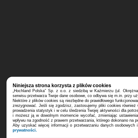
Niniejsza strona korzysta z plików cookies
„Hochland Polska” Sp. z o.o. z siedzibą w Kaźmierzu (ul. Okrężn
serwisu przetwarza Twoje dane osobowe, co odbywa się m.in. przy uż
Niektóre z plików cookies są niezbędne do prawidłowego funkcjonowa
zrezygnować. Jeśli się zgodzisz, zastosujemy pliki cookies również
prowadzenia statystyk i w celu śledzenia Twojej aktywności dla potr
i możesz ją w dowolnym momencie wycofać, zmieniając ustawienia 
wpływu na zgodność z prawem przetwarzania, którego dokonano na po
Aby uzyskać więcej informacji o przetwarzaniu danych osobowych i
prywatności.