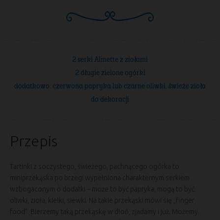
2 serki Almette z ziołami
2 długie zielone ogórki
dodatkowo: czerwona papryka lub czarne oliwki, świeże zioła
do dekoracji
Przepis
Tartinki z soczystego, świeżego, pachnącego ogórka to
miniprzekąska po brzegi wypełniona charakternym serkiem
wzbogaconym o dodatki – może to być papryka, mogą to być
oliwki, zioła, kiełki, siewki. Na takie przekąski mówi się „finger
food”. Bierzemy taką przekąskę w dłoń, zjadamy i już. Możemy