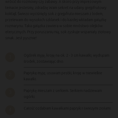
wrócić do rozmowy czy zabawy. A skoro przy imprezowym
temacie jesteśmy, zdradzę Wam sekret na udany grejpfrutowy
koktajl. Świeżo wyciśnięty sok z grejpfruta mieszam z lodem,
przelewam do wysokich szklanek i do każdej wkładam gałązkę
rozmarynu. Taka gałązka zawiera w sobie mnóstwo olejków
eterycznych. Przy poruszaniu nią, sok zyskuje wspaniały ziołowy
smak. Jest pysznie!
Ogórek myję, kroję na ok. 2 - 3 cm kawałki, wydrążam
środek, zostawiając dno.
Paprykę myję, usuwam pestki, kroję w niewielkie
kawałki.
Paprykę mieszam z serkiem. Serkiem nadziewam
ogórki.
Całość ozdabiam kawałkami papryki i świeżymi ziołami.