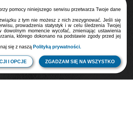
 przy pomocy niniejszego serwisu przetwarza Twoje dane
MAJ
związku z tym nie możesz z nich zrezygnować. Jeśli się
rwisu, prowadzenia statystyk i w celu śledzenia Twojej
truskawkami
 w dowolnym momencie wycofać, zmieniając ustawienia
zania, którego dokonano na podstawie zgody przed jej
znaj się z naszą
Polityką prywatności.
ób
JI I OPCJE
ZGADZAM SIĘ NA WSZYSTKO