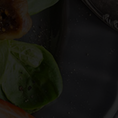
Następ
Powrót
Poprzed