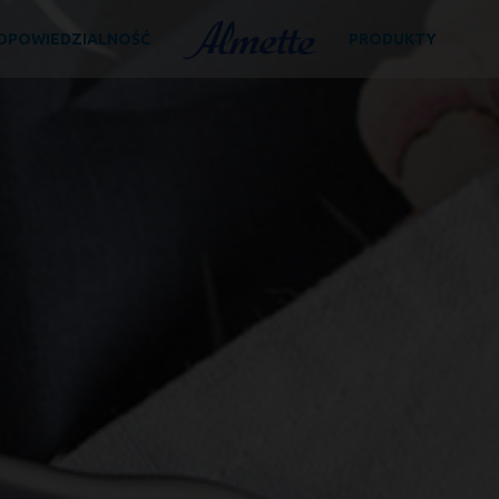
D­PO­WIE­DZIAL­NOŚĆ
PRODUKTY
Almette