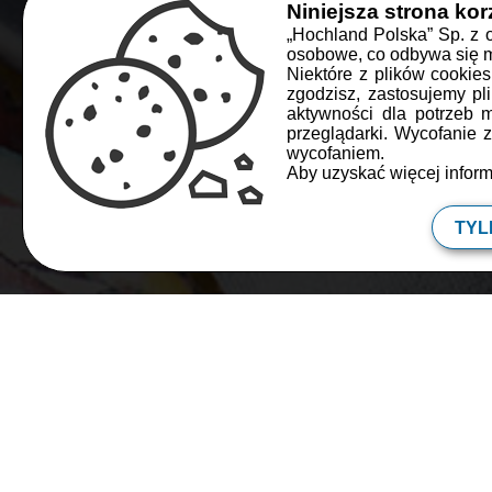
Niniejsza strona kor
„Hochland Polska” Sp. z 
osobowe, co odbywa się m.
NA SZY
Niektóre z plików cookie
zgodzisz, zastosujemy pl
Młode liśc
aktywności dla potrzeb 
przeglądarki. Wycofanie
wycofaniem.
Aby uzyskać więcej inform
Cz
TYL
Słodycz suszonych i 
w tej sałatce ze śwież
energią, zdrowiem i 
ASIA
, blogerka kulinarna