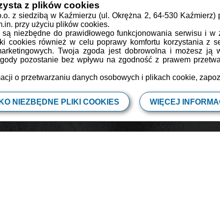
zysta z plików cookies
o.o. z siedzibą w Kaźmierzu (ul. Okrężna 2, 64-530 Kaźmierz)
in. przy użyciu plików cookies.
BKO
PRZYJĘCIE
W PLENERZE
W PRACY
W SZKOLE
CZERWIEC
s są niezbędne do prawidłowego funkcjonowania serwisu i w 
iki cookies również w celu poprawy komfortu korzystania z se
ie szpinaku z suszonymi owocami i 
marketingowych. Twoja zgoda jest dobrowolna i możesz ją
 zgody pozostanie bez wpływu na zgodność z prawem przetwar
acji o przetwarzaniu danych osobowych i plikach cookie, zapo
15 min
4 os
as przygotowania
Porcja dla
KO NIEZBĘDNE PLIKI COOKIES
WIĘCEJ INFORMAC
bardzo zdrowych owoców pięknie przeplata się
ością truskawek. Miska tej sałatki kipi
pełnią smaków.
, pasjonatka sezonowej kuchni i zdrowego smacznego