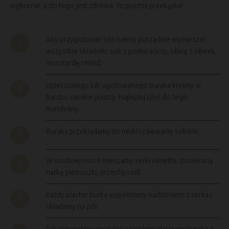
wybornie, a do tego jest zdrowa. To pyszna przekąska!
Aby przygotować sos należy porządnie wymieszać
wszystkie składniki: sok z pomarańczy, oliwę z oliwek,
musztardę i miód.
Upieczonego lub ugotowanego buraka kroimy w
bardzo cienkie plastry. Najlepiej użyć do tego
mandoliny.
Buraka przekładamy do miski i zalewamy sokiem.
W osobnej misce mieszamy serki Almette, posiekaną
natkę pietruszki, orzechy i sól.
Każdy plaster burka wypełniamy nadzieniem z serka i
składamy na pół.