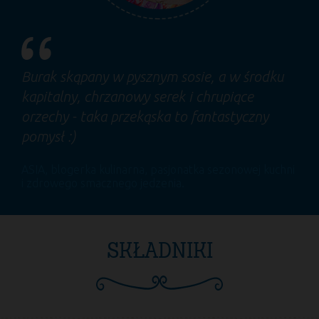
Burak skąpany w pysznym sosie, a w środku
kapitalny, chrzanowy serek i chrupiące
orzechy - taka przekąska to fantastyczny
pomysł :)
ASIA
, blogerka kulinarna, pasjonatka sezonowej kuchni
i zdrowego smacznego jedzenia.
SKŁADNIKI