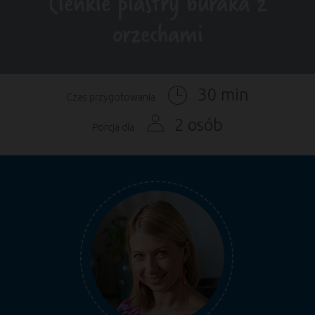
Cienkie plastry buraka z
orzechami
30 min
Czas przygotowania
2 osób
Porcja dla