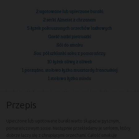
2 ugotowane lub upieczone buraki
2 serki Almetet z chrzanem
5 łyżek pokruszonych orzechów laskowych
Garść natki pietruszki
Sól do smaku
Sos: pół szklanki soku z pomarańczy
10 łyżek oliwy z oliwek
1 porządna, stołowa łyżka musztardy francuskiej
1 stołowa łyżka miodu
Przepis
Upieczone lub ugotowane buraki warto skąpać w pysznym,
pomarańczowym sosie. Następnie przekładamy je serkiem, który
dobrze łączy się z chrupiącymi orzechami. Całość smakuje