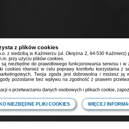
zysta z plików cookies
o.o. z siedzibą w Kaźmierzu (ul. Okrężna 2, 64-530 Kaźmierz)
in. przy użyciu plików cookies.
CJA
OBIAD
ŚNIADANIE
PRZYJĘCIE
RODZINNIE
LIPIEC
SI
s są niezbędne do prawidłowego funkcjonowania serwisu i w 
iki cookies również w celu poprawy komfortu korzystania z se
leśniki z puszystym serkiem i sose
marketingowych. Twoja zgoda jest dobrowolna i możesz ją
 zgody pozostanie bez wpływu na zgodność z prawem przetwar
acji o przetwarzaniu danych osobowych i plikach cookie, zapo
30 min
2 os
as przygotowania
Porcja dla
KO NIEZBĘDNE PLIKI COOKIES
WIĘCEJ INFORMAC