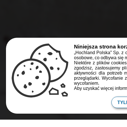
Niniejsza strona kor
„Hochland Polska” Sp. z 
osobowe, co odbywa się m.
KOLA
Niektóre z plików cookie
zgodzisz, zastosujemy pl
Cienkie na
aktywności dla potrzeb 
przeglądarki. Wycofanie
wycofaniem.
Aby uzyskać więcej inform
Cz
TYL