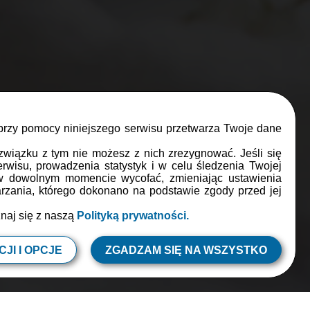
 przy pomocy niniejszego serwisu przetwarza Twoje dane
ERPIEŃ
związku z tym nie możesz z nich zrezygnować. Jeśli się
rwisu, prowadzenia statystyk i w celu śledzenia Twojej
m jagodowym
 w dowolnym momencie wycofać, zmieniając ustawienia
zania, którego dokonano na podstawie zgody przed jej
znaj się z naszą
Polityką prywatności.
ób
JI I OPCJE
ZGADZAM SIĘ NA WSZYSTKO