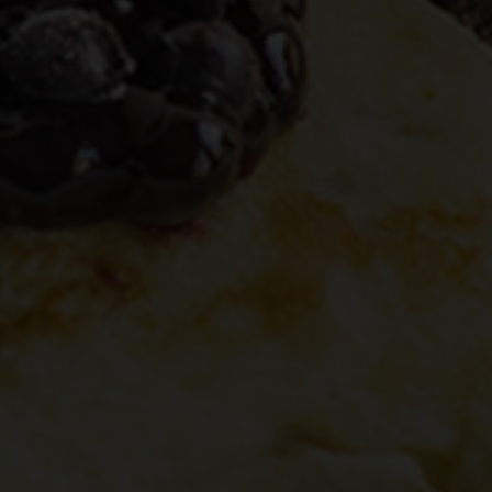
Następ
Powrót
Poprzed