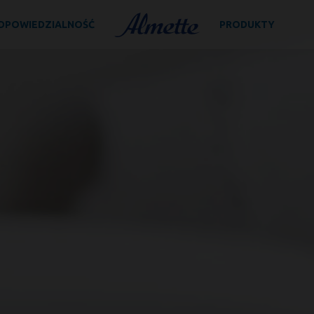
D­PO­WIE­DZIAL­NOŚĆ
PRODUKTY
Almette