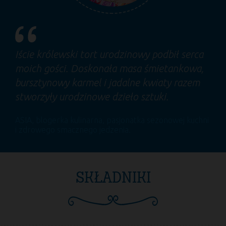
Iście królewski tort urodzinowy podbił serca
moich gości. Doskonała masa śmietankowa,
bursztynowy karmel i jadalne kwiaty razem
stworzyły urodzinowe dzieło sztuki.
ASIA
, blogerka kulinarna, pasjonatka sezonowej kuchni
i zdrowego smacznego jedzenia.
SKŁADNIKI