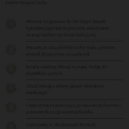
pięknie obsypać ciasto.
Piekarnik rozgrzewam do 180 stopni. Blaszki
wykładam papierem do pieczenia, ewentualnie
smaruję masłem i oprószam bułką tartą.
Mieszam ze sobą składniki suche: mąkę, cynamon,
proszek do pieczenia, szczyptę soli.
Banany i ananasy miksuję na pulpę, dodaję do
składników suchych.
Całość miksuję z olejem, jajkami i ekstraktem
waniliowym.
Ciasto dzielę na dwie części, przelewam do foremek i
wstawiam do rozgrzanego piekarnika.
Ciasto piekę w 180 stopniach 40 minut.