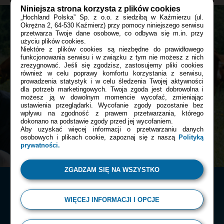
Niniejsza strona korzysta z plików cookies
„Hochland Polska” Sp. z o.o. z siedzibą w Kaźmierzu (ul.
Okrężna 2, 64-530 Kaźmierz) przy pomocy niniejszego serwisu
przetwarza Twoje dane osobowe, co odbywa się m.in. przy
Bądź z nami blisko tam, gdzie tego
użyciu plików cookies.
Niektóre z plików cookies są niezbędne do prawidłowego
chcesz:
funkcjonowania serwisu i w związku z tym nie możesz z nich
zrezygnować. Jeśli się zgodzisz, zastosujemy pliki cookies
również w celu poprawy komfortu korzystania z serwisu,
prowadzenia statystyk i w celu śledzenia Twojej aktywności
Facebook
dla potrzeb marketingowych. Twoja zgoda jest dobrowolna i
możesz ją w dowolnym momencie wycofać, zmieniając
ustawienia przeglądarki. Wycofanie zgody pozostanie bez
wpływu na zgodność z prawem przetwarzania, którego
dokonano na podstawie zgody przed jej wycofaniem.
Instagram
Aby uzyskać więcej informacji o przetwarzaniu danych
osobowych i plikach cookie, zapoznaj się z naszą
Polityką
prywatności.
ZGADZAM SIĘ NA WSZYSTKO
WIĘCEJ INFORMACJI I OPCJE
© 2026 Almette