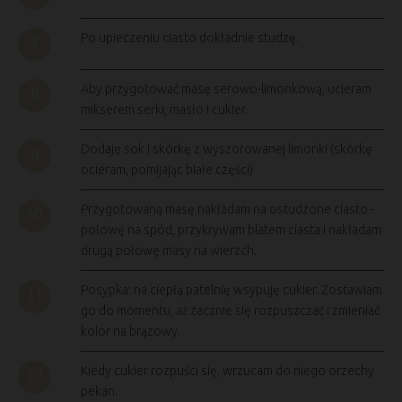
Po upieczeniu ciasto dokładnie studzę.
Aby przygotować masę serowo-limonkową, ucieram
mikserem serki, masło i cukier.
Dodaję sok i skórkę z wyszorowanej limonki (skórkę
ocieram, pomijając białe części)
Przygotowaną masę nakładam na ostudzone ciasto -
połowę na spód, przykrywam blatem ciasta i nakładam
drugą połowę masy na wierzch.
Posypka: na ciepłą patelnię wsypuję cukier. Zostawiam
go do momentu, aż zacznie się rozpuszczać i zmieniać
kolor na brązowy.
Kiedy cukier rozpuści się, wrzucam do niego orzechy
pekan.