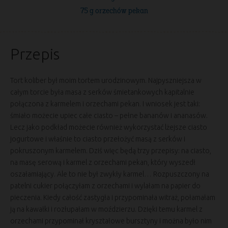
75 g orzechów pekan
Przepis
Tort koliber był moim tortem urodzinowym. Najpyszniejsza w
całym torcie była masa z serków śmietankowych kapitalnie
połączona z karmelem i orzechami pekan. I wniosek jest taki:
śmiało możecie upiec całe ciasto – pełne bananów i ananasów.
Lecz jako podkład możecie również wykorzystać lżejsze ciasto
jogurtowe i właśnie to ciasto przełożyć masą z serków i
pokruszonym karmelem. Dziś więc będą trzy przepisy: na ciasto,
na masę serową i karmel z orzechami pekan, który wyszedł
oszałamiający. Ale to nie był zwykły karmel… Rozpuszczony na
patelni cukier połączyłam z orzechami i wylałam na papier do
pieczenia. Kiedy całość zastygła i przypominała witraż, połamałam
ją na kawałki i rozłupałam w moździerzu. Dzięki temu karmel z
orzechami przypominał kryształowe bursztyny i można było nim