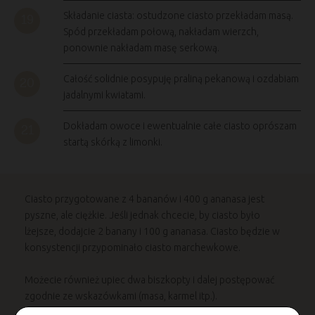
Składanie ciasta: ostudzone ciasto przekładam masą.
Spód przekładam połową, nakładam wierzch,
ponownie nakładam masę serkową.
Całość solidnie posypuję praliną pekanową i ozdabiam
jadalnymi kwiatami.
Dokładam owoce i ewentualnie całe ciasto oprószam
startą skórką z limonki.
Ciasto przygotowane z 4 bananów i 400 g ananasa jest
pyszne, ale ciężkie. Jeśli jednak chcecie, by ciasto było
lżejsze, dodajcie 2 banany i 100 g ananasa. Ciasto będzie w
konsystencji przypominało ciasto marchewkowe.
Możecie również upiec dwa biszkopty i dalej postępować
zgodnie ze wskazówkami (masa, karmel itp.).