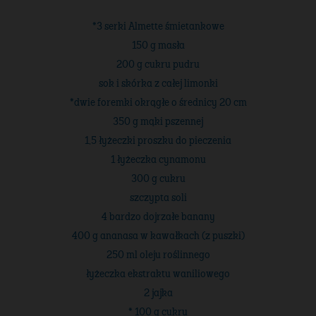
*3 serki Almette śmietankowe
150 g masła
200 g cukru pudru
sok i skórka z całej limonki
*dwie foremki okrągłe o średnicy 20 cm
350 g mąki pszennej
1,5 łyżeczki proszku do pieczenia
1 łyżeczka cynamonu
300 g cukru
szczypta soli
4 bardzo dojrzałe banany
400 g ananasa w kawałkach (z puszki)
250 ml oleju roślinnego
łyżeczka ekstraktu waniliowego
2 jajka
* 100 g cukru