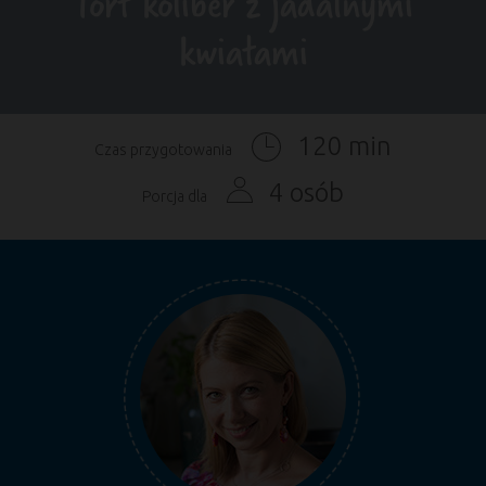
Tort koliber z jadalnymi
kwiatami
120 min
Czas przygotowania
4 osób
Porcja dla