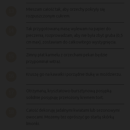
Mieszam całość tak, aby orzechy pokryły się
rozpuszczonym cukrem.
Tak przygotowaną masę wylewam na papier do
pieczenia, rozprowadzam, aby nie była zbyt gruba (0,5
cm max), zostawiam do całkowitego wystygnięcia.
Zimny płat karmelu z orzechami pekan będzie
przypominał witraż.
Kruszę go na kawałki i porządnie tłukę w moździerzu.
Otrzymaną, kryształowo-bursztynową posypką
solidnie posypuję przełożony kremem tort.
Całość dekoruję jadalnymi kwiatami lub sezonowymi
owocami. Możemy też oprószyć go startą skórką
limonki.