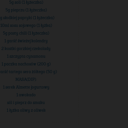
5g soli (1 łyżeczka)
5g pieprzu (1 łyżeczka)
g słodkiej papryki (1 łyżeczka)
10ml sosu sojowego (1 łyżka)
5g pasty chili (1 łyżeczka)
1 garść świeżej kolendry
2 kostki gorzkiej czekolady
1 szczypta cynamonu
1 paczka nachosów (200 g)
garść tartego sera żółtego (50 g)
MASA(DIP):
1 serek Almette jogurtowy
1 awokado
sól i pieprz do smaku
1 łyżka oliwy z oliwek