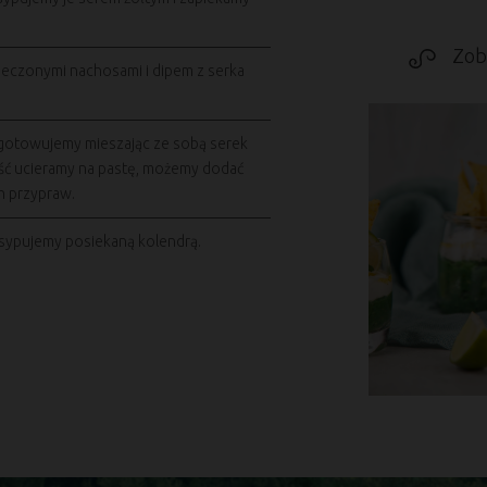
Zob
eczonymi nachosami i dipem z serka
ygotowujemy mieszając ze sobą serek
ść ucieramy na pastę, możemy dodać
h przypraw.
sypujemy posiekaną kolendrą.