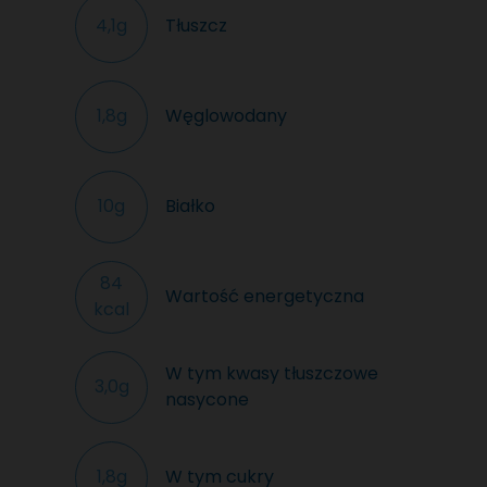
Tłuszcz
4,1g
Węglowodany
1,8g
Białko
10g
84
Wartość energetyczna
kcal
W tym kwasy tłuszczowe
3,0g
nasycone
W tym cukry
1,8g