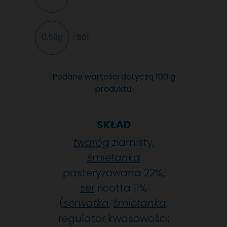
Sól
0,59g
Podane wartości dotyczą 100 g
produktu.
SKŁAD
twaróg
ziarnisty,
śmietanka
pasteryzowana 22%,
ser
ricotta 11%
(
serwatka
,
śmietanka
,
regulator kwasowości: