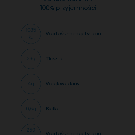
i 100% przyjemności!
1035
Wartość energetyczna
kJ
Tłuszcz
23g
Węglowodany
4g
Białko
6,8g
250
Wartość energetyczna