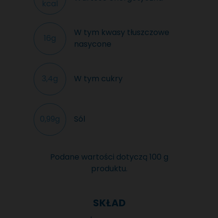
kcal
W tym kwasy tłuszczowe
16g
nasycone
W tym cukry
3,4g
Sól
0,99g
Podane wartości dotyczą 100 g
produktu.
SKŁAD