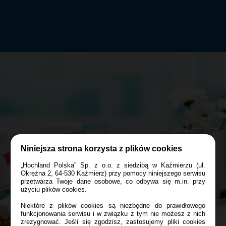
Niniejsza strona korzysta z plików cookies
„Hochland Polska” Sp. z o.o. z siedzibą w Kaźmierzu (ul.
Okrężna 2, 64-530 Kaźmierz) przy pomocy niniejszego serwisu
przetwarza Twoje dane osobowe, co odbywa się m.in. przy
użyciu plików cookies.
Niektóre z plików cookies są niezbędne do prawidłowego
funkcjonowania serwisu i w związku z tym nie możesz z nich
zrezygnować. Jeśli się zgodzisz, zastosujemy pliki cookies